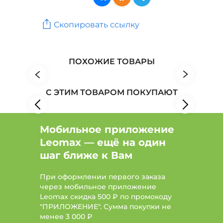
Блузы, рубашки: Цвет Синий, Размер 60, Тип
рубашка
Скопировать ссылку
Блузы, рубашки: Цвет Желтый, Размер 46-48
Женская одежда: Бренд PAILIYU
ПОХОЖИЕ ТОВАРЫ
Женская одежда: Бренд Радуга
Женская одежда: Бренд Еленди
С ЭТИМ ТОВАРОМ ПОКУПАЮТ
Мобильное приложение
Leomax — ещё на один
шаг ближе к Вам
При оформлении первого заказа
через мобильное приложение
Leomax скидка 500 ₽ по промокоду
"ПРИЛОЖЕНИЕ". Сумма покупки не
менее
3 000 ₽