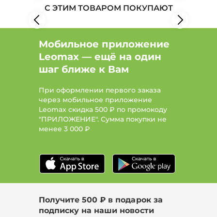
С ЭТИМ ТОВАРОМ ПОКУПАЮТ
Женская одежда: Бренд Лепесток
Мобильное приложение
Leomax — ещё на один
шаг ближе к Вам
При оформлении первого заказа
через мобильное приложение
Leomax скидка 500 ₽ по промокоду
"ПРИЛОЖЕНИЕ". Сумма покупки не
менее
3 000 ₽
Получите 500 ₽ в подарок за
подписку на наши новости