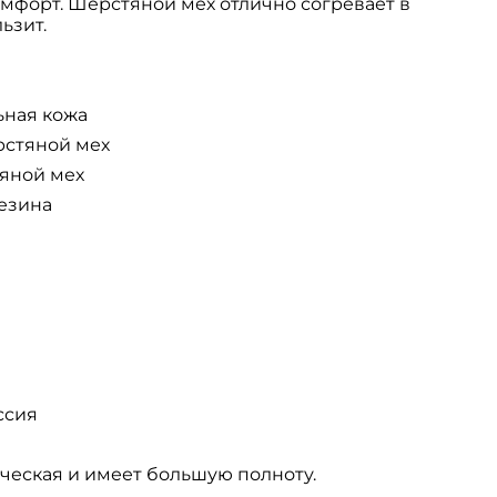
мфорт. Шерстяной мех отлично согревает в
ьзит.
ьная кожа
рстяной мех
тяной мех
езина
ссия
ческая и имеет большую полноту.