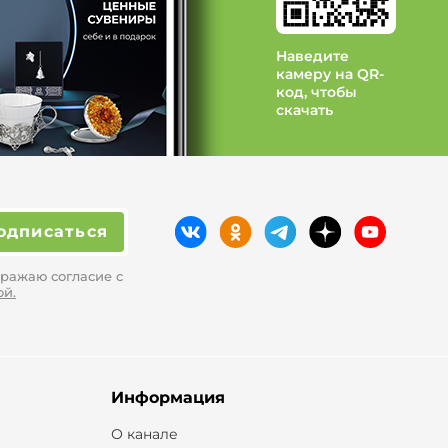
Наведите
камеру на QR-
код, чтобы
скачать
одписаться
ражаю согласие с
ой.
Информация
О канале