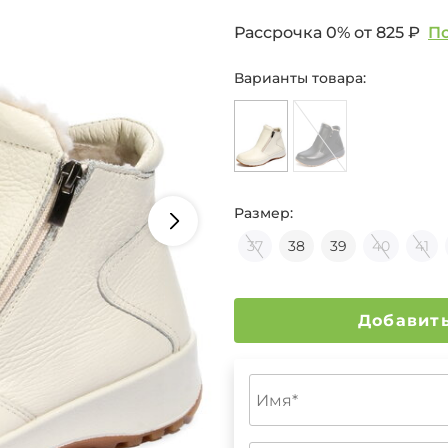
Рассрочка 0% от
825 ₽
П
Варианты товара:
Размер:
37
38
39
40
41