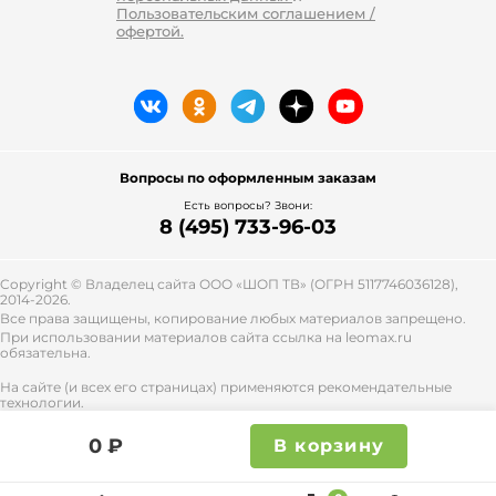
Пользовательским соглашением /
офертой.
Вопросы по оформленным заказам
Есть вопросы? Звони:
8 (495) 733-96-03
Copyright © Владелец сайта ООО «
ШОП ТВ
» (ОГРН 5117746036128),
2014-2026.
Все права защищены, копирование любых материалов запрещено.
При использовании материалов сайта ссылка на leomax.ru
обязательна.
На сайте (и всех его страницах) применяются рекомендательные
технологии.
Правила применения рекомендательных технологий и контакты
смотрите
тут
.
0 ₽
В корзину