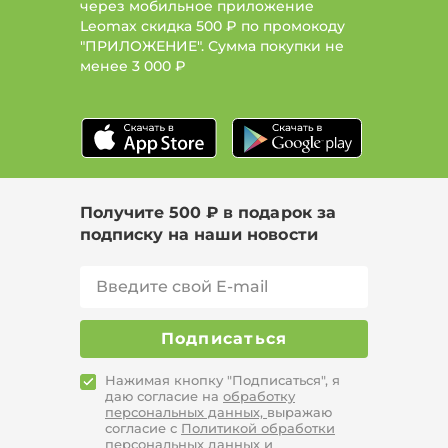
через мобильное приложение
Leomax скидка 500 ₽ по промокоду
"ПРИЛОЖЕНИЕ". Сумма покупки не
менее
3 000 ₽
Получите 500 ₽ в подарок за
подписку на наши новости
Подписаться
Нажимая кнопку "Подписаться", я
даю согласие на
обработку
персональных данных,
выражаю
согласие с
Политикой обработки
персональных данных
и