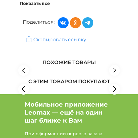
Показать все
Пуловеры, джемперы, свитеры: Тип джемпер,
Цвет Голубой, Сезон Лето
Поделиться:
Пуловеры, джемперы, свитеры: Цвет Белый,
Размер 58, Сезон Лето
Скопировать ссылку
Пуловеры, джемперы, свитеры: Тип джемпер,
Размер 52, Сезон Лето
Женская одежда: Бренд Vanessa
ПОХОЖИЕ ТОВАРЫ
Женская одежда: Бренд ВелюрТекс
С ЭТИМ ТОВАРОМ ПОКУПАЮТ
Женская одежда: Бренд Victoria
Мобильное приложение
Leomax — ещё на один
шаг ближе к Вам
При оформлении первого заказа