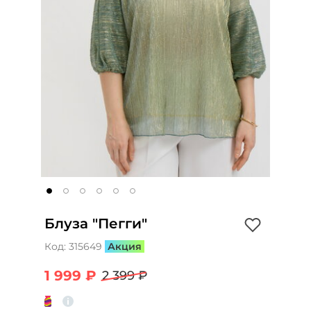
Блуза "Пегги"
Код:
315649
Акция
1 999 ₽
2 399 ₽