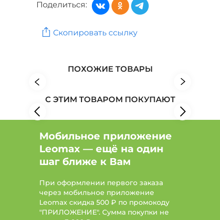
Поделиться:
Женская одежда: Бренд Olesya Home
Скопировать ссылку
Женская одежда: Бренд Cleo
Женская одежда: Бренд Лепесток
ПОХОЖИЕ ТОВАРЫ
С ЭТИМ ТОВАРОМ ПОКУПАЮТ
Мобильное приложение
Leomax — ещё на один
шаг ближе к Вам
При оформлении первого заказа
через мобильное приложение
Leomax скидка 500 ₽ по промокоду
"ПРИЛОЖЕНИЕ". Сумма покупки не