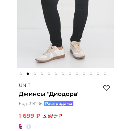
UNIT
Джинсы "Диодора"
Код:
314236
Распродажа
1 699 ₽
3 599 ₽