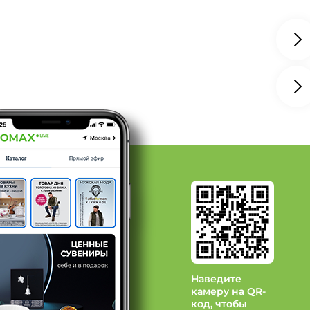
олубой, Размер 50
олубой, Размер 50, Сезон Лето
елый, Размер 46
д Olesya Home
 Cleo
д Лепесток
Наведите
камеру на QR-
код, чтобы