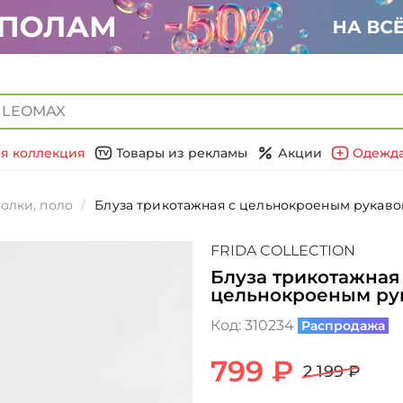
я коллекция
Товары из рекламы
Акции
Одежда
олки, поло
Блуза трикотажная с цельнокроеным рукав
FRIDA COLLECTION
Блуза трикотажная
цельнокроеным ру
Код:
310234
Распродажа
799 ₽
2 199 ₽