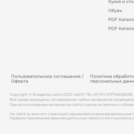
Кухня и ст
Обувь
PDF Катало
PDF Катало
Пользовательское соглашение /
Политика обработ
Оферта
персональных данн
Copyright © Владелец сайта ООО «
ШОП ТВ
» (ОГРН 5117746036128),
Все права защищены, копирование любых материалов запрещено
При использовании материалов сайта ссылка на leomax.ru обяза
На сайте (и всех его страницах) применяются рекомендательные 
Правила применения рекомендательных технологий и контакты 