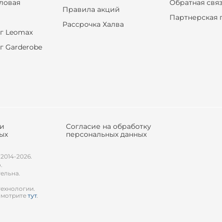
оловая
Обратная свя
Правила акций
Партнерская 
Рассрочка Халва
г Leomax
г Garderobe
ки
Согласие на обработку
ых
персональных данных
 2014-2026.
.
тельна.
технологии.
смотрите
тут
.