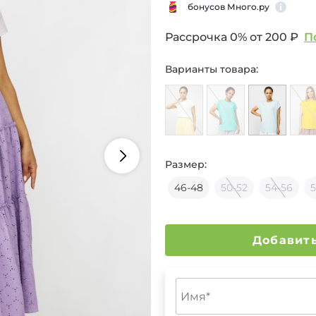
бонусов Много.ру
Рассрочка 0% от
200 ₽
П
Варианты товара:
Размер:
46-48
50-52
54-56
5