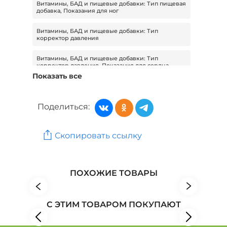
Витамины, БАД и пищевые добавки: Тип пищевая
добавка, Показания для ног
Витамины, БАД и пищевые добавки: Тип
корректор давления
Витамины, БАД и пищевые добавки: Тип
корректор давления, Показания для сердца
Показать все
Витамины, БАД и пищевые добавки: Тип
корректор давления, Показания для сосудов и
вен
Поделиться:
Витамины, БАД и пищевые добавки: Показания
для женского здоровья
Скопировать ссылку
Витамины, БАД и пищевые добавки: Тип пищевая
добавка, Показания для женского здоровья
ПОХОЖИЕ ТОВАРЫ
Товары для здоровья: Бренд HOKO
Товары для здоровья: Бренд JeJu Sasa
С ЭТИМ ТОВАРОМ ПОКУПАЮТ
Товары для здоровья: Бренд Jirisan Machen
NongHyup