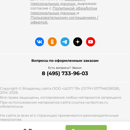
персональных данных,
выражаю
согласие с
Политикой обработки
персональных данных
и
Пользовательским соглашением /
офертой.
Вопросы по оформленным заказам
Есть вопросы? Звони:
8 (495) 733-96-03
Copyright © Владелец сайта ООО «
ШОП ТВ
» (ОГРН 5117746036128),
2014-2026.
Все права защищены, копирование любых материалов запрещено.
При использовании материалов сайта ссылка на leomax.ru
обязательна.
На сайте (и всех его страницах) применяются рекомендательные
технологии.
Правила применения рекомендательных технологий и контакты
смотрите
тут
.