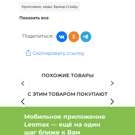
Кроссовки, кеды: Бренд Crosby
Показать все
Кроссовки, кеды: Бренд EGO
Кроссовки, кеды: Бренд El`Rosso
Поделиться:
Обувь: Бренд Almi
Обувь: Бренд Belwest
Скопировать ссылку
Обувь: Бренд Betsy
ПОХОЖИЕ ТОВАРЫ
С ЭТИМ ТОВАРОМ ПОКУПАЮТ
Мобильное приложение
Leomax — ещё на один
шаг ближе к Вам