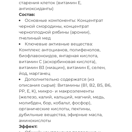
старения клеток (витамин Е,
антиоксиданты)
Состав:
Основные компоненты: Концентрат
черной смородины, концентрат
черноплодной рябины (аронии),
пчелиный мед
Ключевые активные вещества:
Комплекс антоцианов, полифенолов,
биофлавоноидов, янтарная кислота,
витамин С (аскорбиновая кислота),
витамин В3 (ниацин), витамин Е, селен,
йод, марганец
Дополнительно содержатся (из
описания сырья): Витамины (B1, B2, B5, B6,
PP, E, K), микро- и макроэлементы
(железо, калий, кальций, магний, медь,
молибден, бор, кобальт, фосфор),
органические кислоты, пектины,
дубильные вещества, эфирные масла,
аминокислоты
Эффект: