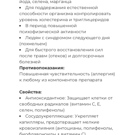
йода, селена, марганца
Для поддержания естественной
способности организма контролировать
уровень холестерина и триглицеридов
В период повышенной
психофизической активности
Людям с синдромом следующего дня
(похмельем)
Для быстрого восстановления сил
после травм (отеков) и долгосрочных
болезней
Противопоказания:
Повышенная чувствительность (аллергия)
к любому из компонентов препарата
Свойства:
Антиоксидантное: Защищает клетки от
свободных радикалов (витамин С, Е,
селен, полифенолы)
Сосудоукрепляющее: Укрепляет
капилляры, предотвращает мелкие
кровоизлияния (антоцианы, полифенолы,
биофлавоноиды + витамин С)