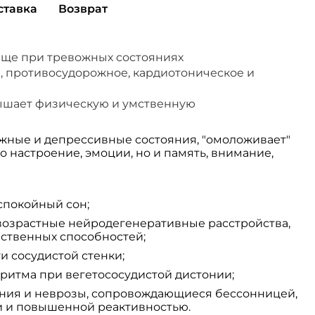
ставка
Возврат
юще при тревожных состояниях
, противосудорожное, кардиотоническое и
ышает физическую и умственную
жные и депрессивные состояния, "омоложивает"
о настроение, эмоции, но и память, внимание,
еспокойный сон;
возрастные нейродегенеративные расстройства,
мственных способностей;
и сосудистой стенки;
ритма при вегетососудистой дистонии;
тения и неврозы, сопровождающиеся бессонницей,
 и повышенной реактивностью.