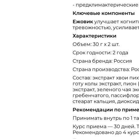
- предклимактерические
Ключевые компоненты
Ежовик
улучшает когнит
тревожностью, усиливае
Характеристики
Объем: 30 г х 2 шт.
Срок годности: 2 года
Страна бренда: Россия
Страна производства: Ро
Состав: экстракт хвои пих
готу колы экстракт, пион
экстракт, зеленого чая э
гребенчатого, пассифлор
стеарат кальция, диоксид
Рекомендации по прим
Принимать внутрь по 1 та
Курс приема — 30 дней. 
Рекомендовано до 4 курсо