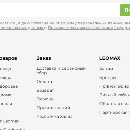
П
саться", я даю согласие на
обработку персональных данных,
вы
персональных данных
и
Пользовательским соглашением / оферт
товаров
Заказ
LEOMAX
Доставка и сервисный
дежда
Акции
сбор
дежда
Бренды
Оплата
здоровье
Прямой эфир
Возврат
 дома
Личный кабин
Помощь
оловая
Обратная свя
Правила акций
Партнерская 
Рассрочка Халва
г Leomax
г Garderobe