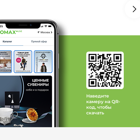
вые добавки: Бренд NUTRIPOLIS
 Бренд ПАРАФАРМ
 Бренд PLASMALOGEN
Бренд Природная аптека Сибири
Наведите
камеру на QR-
код, чтобы
скачать