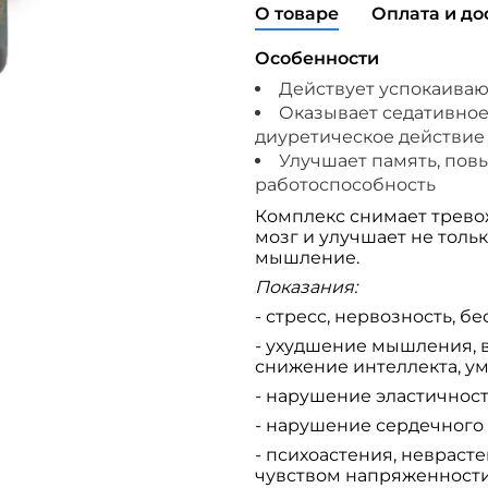
О товаре
Оплата и до
Особенности
Действует успокаива
Оказывает седативное
диуретическое действие
Улучшает память, пов
работоспособность
Комплекс снимает трево
мозг и улучшает не тольк
мышление.
Показания:
- стресс, нервозность, б
- ухудшение мышления, 
снижение интеллекта, у
- нарушение эластичност
- нарушение сердечного 
- психоастения, неврас
чувством напряженности