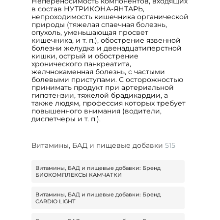
Непереносимость компонентов, входящих
в состав НУТРИКОНА-ЯНТАРЬ,
непроходимость кишечника органической
природы (тяжелая спаечная болезнь,
опухоль, уменьшающая просвет
кишечника, и т. п.), обострение язвенной
болезни желудка и двенадцатиперстной
кишки, острый и обострение
хронического панкреатита,
желчнокаменная болезнь, с частыми
болевыми приступами. С осторожностью
принимать продукт при артериальной
гипотензии, тяжелой брадикардии, а
также людям, профессия которых требует
повышенного внимания (водители,
диспетчеры и т. п.).
Витамины, БАД и пищевые добавки
515
Витамины, БАД и пищевые добавки: Бренд
БИОКОМПЛЕКСЫ КАМЧАТКИ
Витамины, БАД и пищевые добавки: Бренд
CARDIO LIGHT