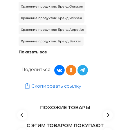
Хранение продуктов: Бренд Oursson
Хранение продуктов: Бренд WinneR
Хранение продуктов: Бренд Appetite
Хранение продуктов: Бренд Bekker
Показать все
Хранение продуктов: Бренд Homver
Хранение продуктов: Бренд Lefard
Поделиться:
Посуда для приготовления: Бренд WinneR
Скопировать ссылку
Посуда для приготовления: Бренд МультиДоМ
Посуда для приготовления: Бренд Псковский
гончар
ПОХОЖИЕ ТОВАРЫ
С ЭТИМ ТОВАРОМ ПОКУПАЮТ