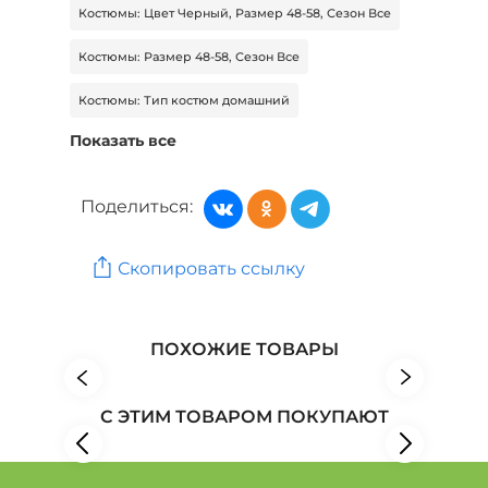
Костюмы: Цвет Черный, Размер 48-58, Сезон Все
Костюмы: Размер 48-58, Сезон Все
Костюмы: Тип костюм домашний
Показать все
Костюмы: Цвет Серый
Костюмы: Тип костюм домашний, Цвет Серый
Поделиться:
Женская одежда: Бренд ZORY
Скопировать ссылку
Женская одежда: Бренд New fashion
Женская одежда: Бренд Poem
ПОХОЖИЕ ТОВАРЫ
С ЭТИМ ТОВАРОМ ПОКУПАЮТ