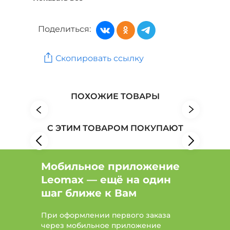
Кроссовки, кеды: Цвет Зеленый, Размер 36
Поделиться:
Женская обувь: Бренд EDIK
Скопировать ссылку
Женская обувь: Бренд El Tempo
Женская обувь: Бренд ESCAN
ПОХОЖИЕ ТОВАРЫ
С ЭТИМ ТОВАРОМ ПОКУПАЮТ
Мобильное приложение
Leomax — ещё на один
шаг ближе к Вам
При оформлении первого заказа
через мобильное приложение