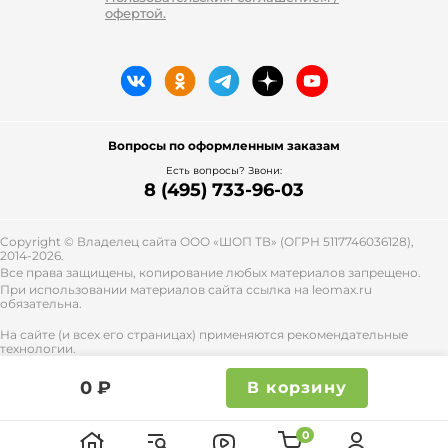
офертой.
Вопросы по оформленным заказам
Есть вопросы? Звони:
8 (495) 733-96-03
Copyright © Владелец сайта ООО «
ШОП ТВ
» (ОГРН 5117746036128),
2014-2026.
Все права защищены, копирование любых материалов запрещено.
При использовании материалов сайта ссылка на leomax.ru
обязательна.
На сайте (и всех его страницах) применяются рекомендательные
технологии.
Правила применения рекомендательных технологий и контакты
смотрите
тут
.
0 ₽
В корзину
0