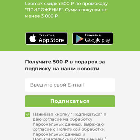
Leomax скидка 500 ₽ по промокоду
"ПРИЛОЖЕНИЕ". Сумма покупки не
менее
3 000 ₽
Получите 500 ₽ в подарок за
подписку на наши новости
Подписаться
Нажимая кнопку "Подписаться", я
даю согласие на
обработку
персональных данных,
выражаю
согласие с
Политикой обработки
персональных данных
и
Пользовательским соглашением /