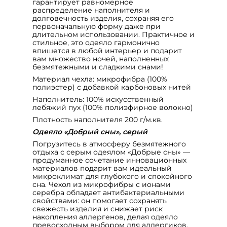
гарантирует равномерное
распределение наполнителя и
долговечность изделия, сохраняя его
первоначальную форму даже при
длительном использовании. Практичное и
стильное, это одеяло гармонично
впишется в любой интерьер и подарит
вам множество ночей, наполненных
безмятежными и сладкими снами!
Материал чехла: микрофибра (100%
полиэстер) с добавкой карбоновых нитей
Наполнитель: 100% искусственный
лебяжий пух (100% полиэфирное волокно)
Плотность наполнителя 200 г/м.кв.
Одеяло «Добрый сны», серый
Погрузитесь в атмосферу безмятежного
отдыха с серым одеялом «Добрые сны» —
продуманное сочетание инновационных
материалов подарит вам идеальный
микроклимат для глубокого и спокойного
сна. Чехол из микрофибры с ионами
серебра обладает антибактериальными
свойствами: он помогает сохранять
свежесть изделия и снижает риск
накопления аллергенов, делая одеяло
превосходным выбором для аллергиков,