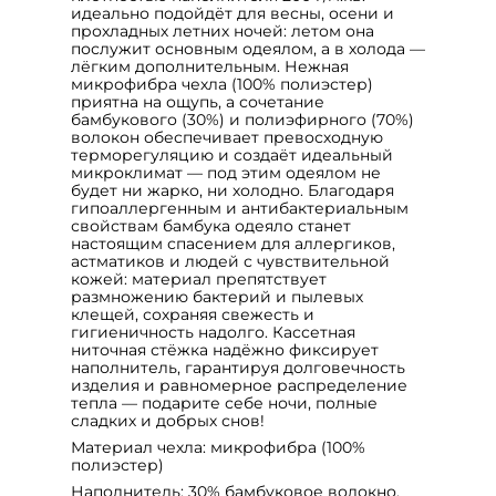
идеально подойдёт для весны, осени и
прохладных летних ночей: летом она
послужит основным одеялом, а в холода —
лёгким дополнительным. Нежная
микрофибра чехла (100% полиэстер)
приятна на ощупь, а сочетание
бамбукового (30%) и полиэфирного (70%)
волокон обеспечивает превосходную
терморегуляцию и создаёт идеальный
микроклимат — под этим одеялом не
будет ни жарко, ни холодно. Благодаря
гипоаллергенным и антибактериальным
свойствам бамбука одеяло станет
настоящим спасением для аллергиков,
астматиков и людей с чувствительной
кожей: материал препятствует
размножению бактерий и пылевых
клещей, сохраняя свежесть и
гигиеничность надолго. Кассетная
ниточная стёжка надёжно фиксирует
наполнитель, гарантируя долговечность
изделия и равномерное распределение
тепла — подарите себе ночи, полные
сладких и добрых снов!
Материал чехла: микрофибра (100%
полиэстер)
Наполнитель: 30% бамбуковое волокно,