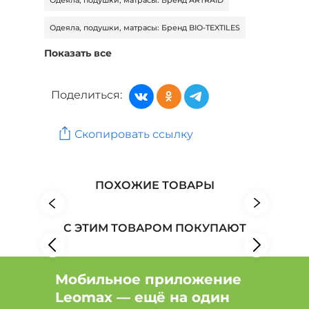
Одеяла, подушки, матрасы: Бренд BIO-TEXTILES
Показать все
Одеяла, подушки, матрасы: Бренд БУТЭКС
Одеяла, подушки, матрасы: Бренд Cleopatra
Поделиться:
Текстиль: Бренд Самойловский текстиль
Скопировать ссылку
Текстиль: Бренд Авангард
Текстиль: Бренд БУТЭКС
ПОХОЖИЕ ТОВАРЫ
С ЭТИМ ТОВАРОМ ПОКУПАЮТ
Мобильное приложение
Leomax — ещё на один