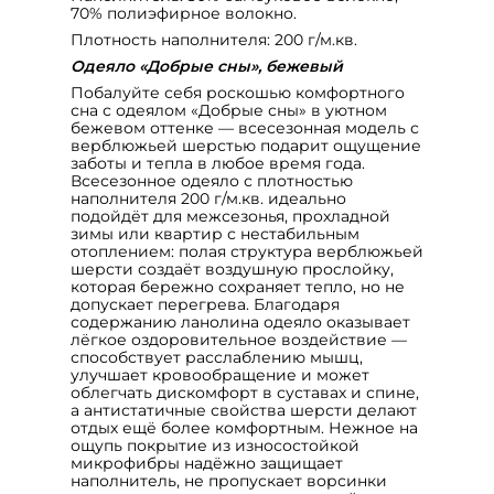
70% полиэфирное волокно.
Плотность наполнителя: 200 г/м.кв.
Одеяло «Добрые сны», бежевый
Побалуйте себя роскошью комфортного
сна с одеялом «Добрые сны» в уютном
бежевом оттенке — всесезонная модель с
верблюжьей шерстью подарит ощущение
заботы и тепла в любое время года.
Всесезонное одеяло с плотностью
наполнителя 200 г/м.кв. идеально
подойдёт для межсезонья, прохладной
зимы или квартир с нестабильным
отоплением: полая структура верблюжьей
шерсти создаёт воздушную прослойку,
которая бережно сохраняет тепло, но не
допускает перегрева. Благодаря
содержанию ланолина одеяло оказывает
лёгкое оздоровительное воздействие —
способствует расслаблению мышц,
улучшает кровообращение и может
облегчать дискомфорт в суставах и спине,
а антистатичные свойства шерсти делают
отдых ещё более комфортным. Нежное на
ощупь покрытие из износостойкой
микрофибры надёжно защищает
наполнитель, не пропускает ворсинки