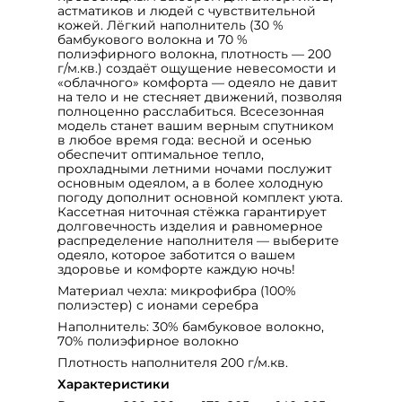
астматиков и людей с чувствительной
кожей. Лёгкий наполнитель (30 %
бамбукового волокна и 70 %
полиэфирного волокна, плотность — 200
г/м.кв.) создаёт ощущение невесомости и
«облачного» комфорта — одеяло не давит
на тело и не стесняет движений, позволяя
полноценно расслабиться. Всесезонная
модель станет вашим верным спутником
в любое время года: весной и осенью
обеспечит оптимальное тепло,
прохладными летними ночами послужит
основным одеялом, а в более холодную
погоду дополнит основной комплект уюта.
Кассетная ниточная стёжка гарантирует
долговечность изделия и равномерное
распределение наполнителя — выберите
одеяло, которое заботится о вашем
здоровье и комфорте каждую ночь!
Материал чехла: микрофибра (100%
полиэстер) с ионами серебра
Наполнитель: 30% бамбуковое волокно,
70% полиэфирное волокно
Плотность наполнителя 200 г/м.кв.
Характеристики