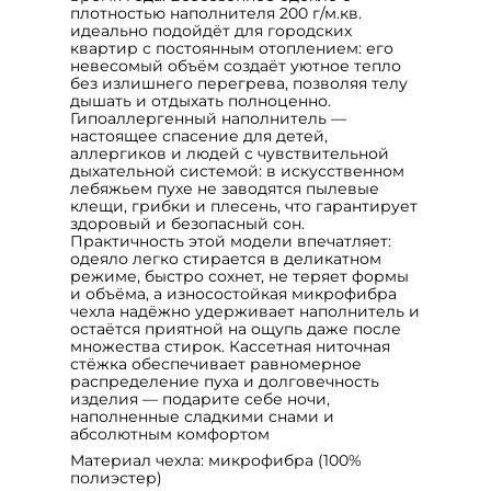
плотностью наполнителя 200 г/м.кв.
идеально подойдёт для городских
квартир с постоянным отоплением: его
невесомый объём создаёт уютное тепло
без излишнего перегрева, позволяя телу
дышать и отдыхать полноценно.
Гипоаллергенный наполнитель —
настоящее спасение для детей,
аллергиков и людей с чувствительной
дыхательной системой: в искусственном
лебяжьем пухе не заводятся пылевые
клещи, грибки и плесень, что гарантирует
здоровый и безопасный сон.
Практичность этой модели впечатляет:
одеяло легко стирается в деликатном
режиме, быстро сохнет, не теряет формы
и объёма, а износостойкая микрофибра
чехла надёжно удерживает наполнитель и
остаётся приятной на ощупь даже после
множества стирок. Кассетная ниточная
стёжка обеспечивает равномерное
распределение пуха и долговечность
изделия — подарите себе ночи,
наполненные сладкими снами и
абсолютным комфортом
Материал чехла: микрофибра (100%
полиэстер)