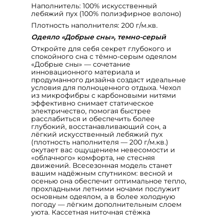
Наполнитель: 100% искусственный
лебяжий пух (100% полиэфирное волоно)
Плотность наполнителя: 200 г/м.кв.
Одеяло «Добрые сны», темно-серый
Откройте для себя секрет глубокого и
спокойного сна с тёмно‑серым одеялом
«Добрые сны» — сочетание
инновационного материала и
продуманного дизайна создаст идеальные
условия для полноценного отдыха. Чехол
из микрофибры с карбоновыми нитями
эффективно снимает статическое
электричество, помогая быстрее
расслабиться и обеспечить более
глубокий, восстанавливающий сон, а
лёгкий искусственный лебяжий пух
(плотность наполнителя — 200 г/м.кв.)
окутает вас ощущением невесомости и
«облачного» комфорта, не стесняя
движений. Всесезонная модель станет
вашим надёжным спутником: весной и
осенью она обеспечит оптимальное тепло,
прохладными летними ночами послужит
основным одеялом, а в более холодную
погоду — лёгким дополнительным слоем
уюта. Кассетная ниточная стёжка