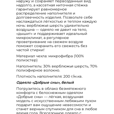
наружу и сохраняет первозданный вид
надолго, а кассетная ниточная стёжка
гарантирует равномерное
распределение наполнителя и
долговечность изделия. Позвольте себе
наслаждаться лёгкостью и теплом каждую
ночь: верблюжья шерсть удивительно
воздушна — одеяло не давит на тело,
«дышит» и поддерживает идеальный
микроклимат, а регулярное
проветривание на свежем воздухе
поможет сохранить его свежесть без
частой стирки!
Материал чехла: микрофибра (100%
полиэстер)
Наполнитель: 30% верблюжья шерсть, 70%
полиэфирное волокно.
Плотность наполнителя: 200 г/м.кв.
Одеяло «Добрые сны», белый
Погрузитесь в облако безмятежного
комфорта с белоснежным одеялом
«Добрые сны» — лёгкая, воздушная
модель с искусственным лебяжьим пухом
подарит вам ощущение невесомости и
станет верным спутником для сна в любое
время года. Всесезонное одеяло с