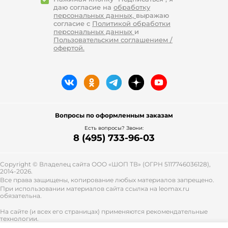
даю согласие на
обработку
персональных данных,
выражаю
согласие с
Политикой обработки
персональных данных
и
Пользовательским соглашением /
офертой.
Вопросы по оформленным заказам
Есть вопросы? Звони:
8 (495) 733-96-03
Copyright © Владелец сайта ООО «
ШОП ТВ
» (ОГРН 5117746036128),
2014-2026.
Все права защищены, копирование любых материалов запрещено.
При использовании материалов сайта ссылка на leomax.ru
обязательна.
На сайте (и всех его страницах) применяются рекомендательные
технологии.
Правила применения рекомендательных технологий и контакты