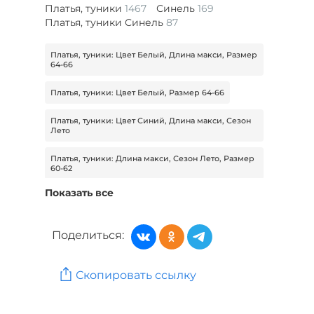
Платья, туники
1467
Синель
169
Платья, туники Синель
87
Платья, туники: Цвет Белый, Длина макси, Размер
64-66
Платья, туники: Цвет Белый, Размер 64-66
Платья, туники: Цвет Синий, Длина макси, Сезон
Лето
Платья, туники: Длина макси, Сезон Лето, Размер
60-62
Показать все
Платья, туники: Длина макси, Сезон Лето, Размер
56-58
Поделиться:
Платья, туники: Длина макси, Сезон Лето, Размер
52-54
Платья, туники: Цвет Голубой, Сезон Демисезон,
Скопировать ссылку
Размер 42
Женская одежда: Бренд ДОКТОР ТУРМАЛИН