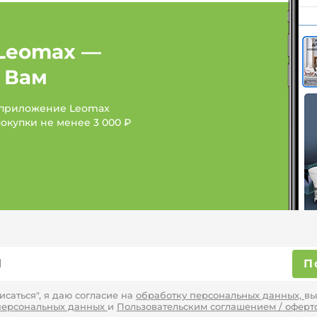
Ювелирные украшения,
Leomax —
Аксессуары: Бренд AM
 Вам
Аксессуары: Бренд Aps
 приложение Leomax
Аксессуары: Бренд Арг
покупки не менее
3 000 ₽
П
саться", я даю согласие на
обработку персональных данных,
вы
персональных данных
и
Пользовательским соглашением / оферт