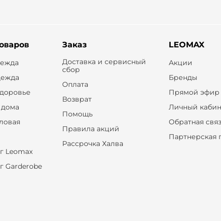
товаров
Заказ
LEOMAX
Доставка и сервисный
дежда
Акции
сбор
дежда
Бренды
Оплата
здоровье
Прямой эфир
Возврат
 дома
Личный кабин
Помощь
оловая
Обратная свя
Правила акций
Партнерская 
Рассрочка Халва
г Leomax
г Garderobe