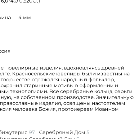
 6,0*4,0 0,320Ct)
рина — 4 мм
ссия
ет ювелирные изделия, вдохновляясь древней
олге. Красносельские ювелиры были известны на
 В творчестве отражался народный фольклор,
сохранил старинные мотивы в оформлении и
ми технологиями. Все серебряные кольца, серьги
чную, на собственном производстве. Значительную
т православные изделия, освящены настоятелем
ксия человека Божия, протоиереем Иоанном
 бижутерия
97
Серебряный Дом
5