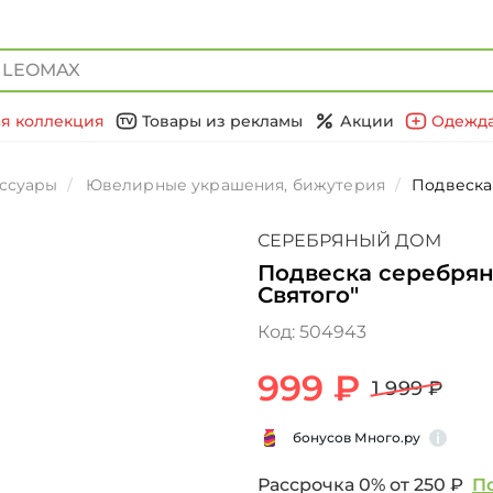
я коллекция
Товары из рекламы
Акции
Одежда
ссуары
Ювелирные украшения, бижутерия
Подвеска
СЕРЕБРЯНЫЙ ДОМ
Подвеска серебрян
Святого"
Код:
504943
999 ₽
1 999 ₽
бонусов Много.ру
Рассрочка 0% от
250 ₽
П