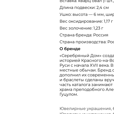
Вставка: кварц овал (1 шт.,
Длина подвески: 2,4 см
Ушко: высота — 6 мм, ши
Вес оксидирование: 1,17 г
Вес золочение: 1,23 г
Страна бренда: Россия
Страна производства: Ро
О бренде
«Серебряный Дом» созда
историей Красного-на-В
Руси с начала XVII века.
местные обычаи. Бренд 
дополнил их современны
и браслеты сделаны вру
часть каталога занимаю
храма преподобного Але
Гуцулом.
Ювелирные украшения,