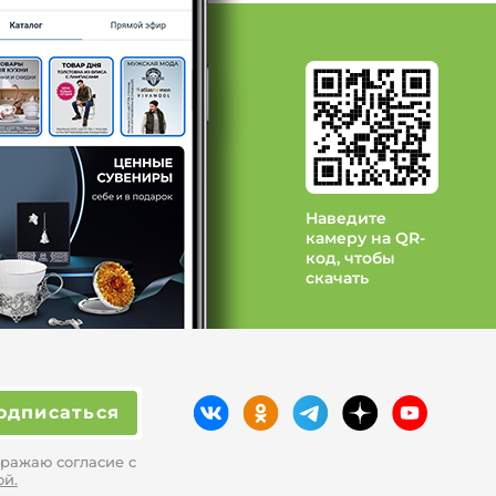
 бижутерия: Бренд Jenavi
BER PALACE
ara
ентА
Наведите
камеру на QR-
код, чтобы
скачать
одписаться
ражаю согласие с
ой.