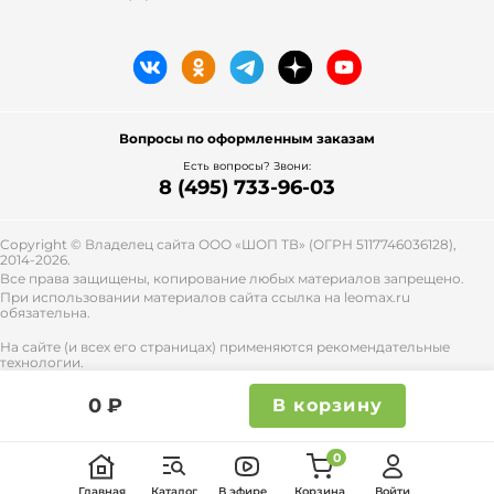
Вопросы по оформленным заказам
Есть вопросы? Звони:
8 (495) 733-96-03
Copyright © Владелец сайта ООО «
ШОП ТВ
» (ОГРН 5117746036128),
2014-2026.
Все права защищены, копирование любых материалов запрещено.
При использовании материалов сайта ссылка на leomax.ru
обязательна.
На сайте (и всех его страницах) применяются рекомендательные
технологии.
Правила применения рекомендательных технологий и контакты
смотрите
тут
.
0 ₽
В корзину
0
Главная
Каталог
В эфире
Корзина
Войти