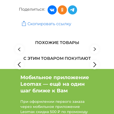
Постельное белье, полотенца: Бренд KARVEN
Поделиться:
Товары для дома: Бренд You`ll love
Скопировать ссылку
Текстиль: Бренд BIO-LINE
Текстиль: Бренд Доляна
ПОХОЖИЕ ТОВАРЫ
С ЭТИМ ТОВАРОМ ПОКУПАЮТ
Мобильное приложение
Leomax — ещё на один
шаг ближе к Вам
При оформлении первого заказа
через мобильное приложение
Leomax скидка 500 ₽ по промокоду