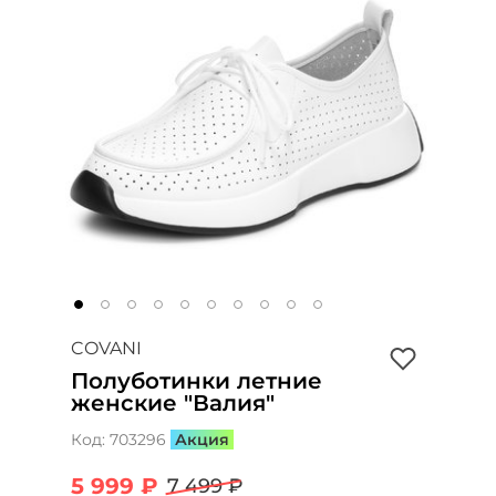
COVANI
Полуботинки летние
женские "Валия"
Код:
703296
Акция
5 999 ₽
7 499 ₽