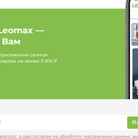
Женская одежда: Бренд
Женская одежда: Брен
Leomax —
 Вам
 приложение Leomax
покупки не менее
3 000 ₽
П
саться", я даю согласие на
обработку персональных данных,
вы