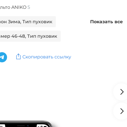
льто ANIKO
5
зон Зима, Тип пуховик
Показать все
змер 46-48, Тип пуховик
зон Зима, Длина макси
Скопировать ссылку
змер 46-48, Длина макси
азмер 46-48
азмер 46-48, Сезон Зима
азмер 46-48, Тип пуховик
 PAILIYU