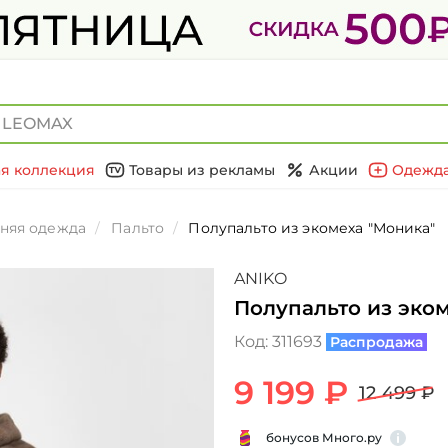
я коллекция
Товары из рекламы
Акции
Одежда
няя одежда
Пальто
Полупальто из экомеха "Моника"
ANIKO
Полупальто из эко
Код:
311693
Распродажа
9 199 ₽
12 499 ₽
бонусов Много.ру