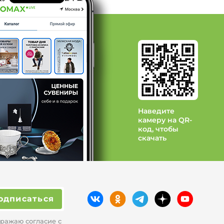
 Радуга
д Еленди
Наведите
камеру на QR-
код, чтобы
скачать
одписаться
ражаю согласие с