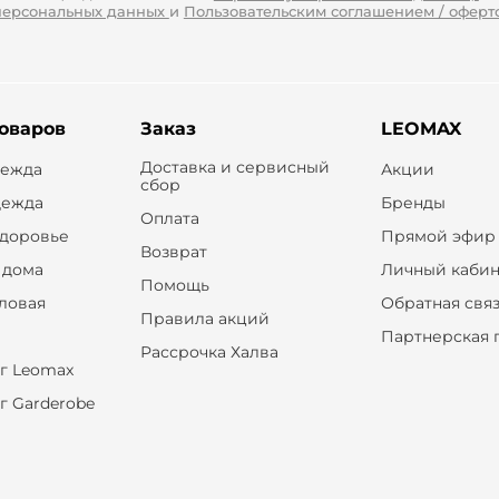
персональных данных
и
Пользовательским соглашением / оферт
товаров
Заказ
LEOMAX
Доставка и сервисный
дежда
Акции
сбор
дежда
Бренды
Оплата
здоровье
Прямой эфир
Возврат
 дома
Личный кабин
Помощь
оловая
Обратная свя
Правила акций
Партнерская 
Рассрочка Халва
г Leomax
г Garderobe