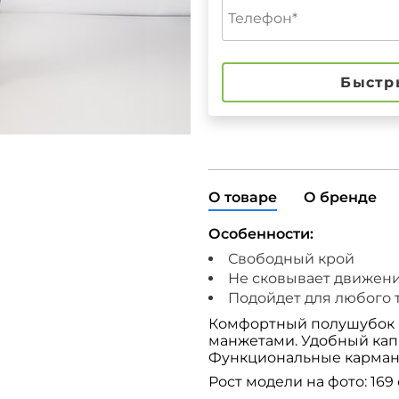
Быстр
О товаре
О бренде
Особенности:
Свободный крой
Не сковывает движен
Подойдет для любого 
Комфортный полушубок и
манжетами. Удобный капю
Функциональные карманы
Рост модели на фото: 169