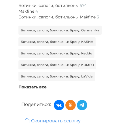
Ботинки, сапоги, ботильоны
574
Makfine
4
Ботинки, сапоги, ботильоны Makfine
3
Ботинки, сапоги, ботильоны: Бренд Germanika
Ботинки, сапоги, ботильоны: Бренд КАБИН
Ботинки, сапоги, ботильоны: Бренд Keddo
Ботинки, сапоги, ботильоны: Бренд KUMFO
Ботинки, сапоги, ботильоны: Бренд LaVida
Показать все
Ботинки, сапоги, ботильоны: Бренд Makfine
Ботинки, сапоги, ботильоны: Бренд MAKFLY
Поделиться:
Женская обувь: Бренд Mon Ami
Скопировать ссылку
Женская обувь: Бренд People In Trend