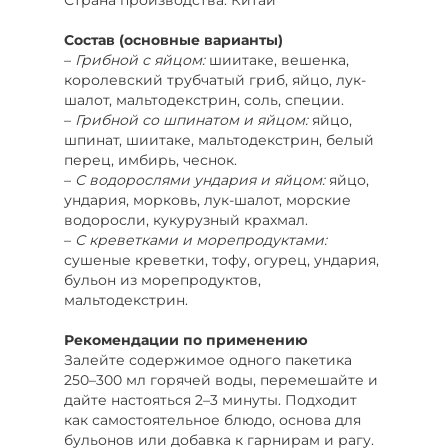
Состав (основные варианты)
–
Грибной с яйцом:
шиитаке, вешенка,
королевский трубчатый гриб, яйцо, лук-
шалот, мальтодекстрин, соль, специи.
–
Грибной со шпинатом и яйцом:
яйцо,
шпинат, шиитаке, мальтодекстрин, белый
перец, имбирь, чеснок.
–
С водорослями ундария и яйцом:
яйцо,
ундария, морковь, лук-шалот, морские
водоросли, кукурузный крахмал.
–
С креветками и морепродуктами:
сушеные креветки, тофу, огурец, ундария,
бульон из морепродуктов,
мальтодекстрин.
Рекомендации по применению
Залейте содержимое одного пакетика
250–300 мл горячей воды, перемешайте и
дайте настояться 2–3 минуты. Подходит
как самостоятельное блюдо, основа для
бульонов или добавка к гарнирам и рагу.