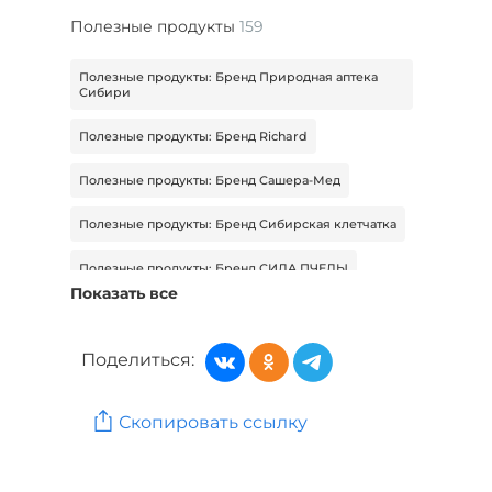
Полезные продукты
159
Полезные продукты: Бренд Природная аптека
Сибири
Полезные продукты: Бренд Richard
Полезные продукты: Бренд Сашера-Мед
Полезные продукты: Бренд Сибирская клетчатка
Полезные продукты: Бренд СИЛА ПЧЕЛЫ
Показать все
Полезные продукты: Бренд СУГРЕВЪ
Полезные продукты: Бренд Царская приправа
Поделиться:
Красота и здоровье: Бренд Brocard
Скопировать ссылку
Красота и здоровье: Бренд BYC MOZE
Красота и здоровье: Бренд Delta Parfum