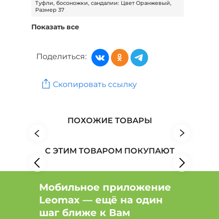
Туфли, босоножки, сандалии: Цвет Оранжевый,
Размер 37
Показать все
Туфли, босоножки, сандалии: Цвет Бежевый,
Размер 40
Поделиться:
Туфли, босоножки, сандалии: Цвет Бежевый,
Размер 38
Туфли, босоножки, сандалии: Цвет Черный,
Скопировать ссылку
Размер 36
Обувь: Бренд NEXPERO
Обувь: Бренд Remonte
ПОХОЖИЕ ТОВАРЫ
Обувь: Бренд Rieker
С ЭТИМ ТОВАРОМ ПОКУПАЮТ
Мобильное приложение
Leomax — ещё на один
шаг ближе к Вам