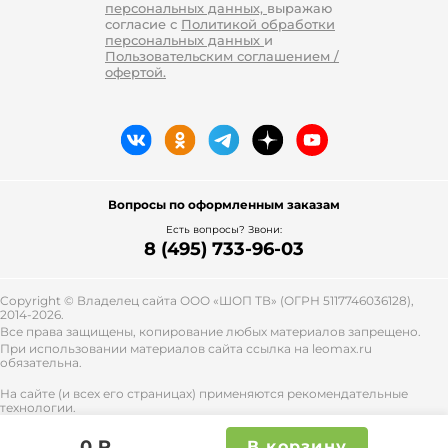
персональных данных,
выражаю
согласие с
Политикой обработки
персональных данных
и
Пользовательским соглашением /
офертой.
Вопросы по оформленным заказам
Есть вопросы? Звони:
8 (495) 733-96-03
Copyright © Владелец сайта ООО «
ШОП ТВ
» (ОГРН 5117746036128),
2014-2026.
Все права защищены, копирование любых материалов запрещено.
При использовании материалов сайта ссылка на leomax.ru
обязательна.
На сайте (и всех его страницах) применяются рекомендательные
технологии.
Правила применения рекомендательных технологий и контакты
смотрите
тут
.
0 ₽
В корзину