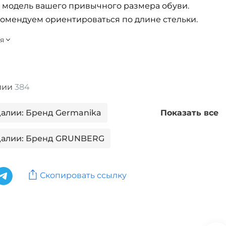
 модель вашего привычного размера обуви.
омендуем ориентироваться по длине стельки.
алии
384
далии: Бренд Germanika
Показать все
ндалии: Бренд GRUNBERG
алии: Бренд Laist Baoks
Скопировать ссылку
далии: Бренд Leomax
ндалии: Бренд MARKO