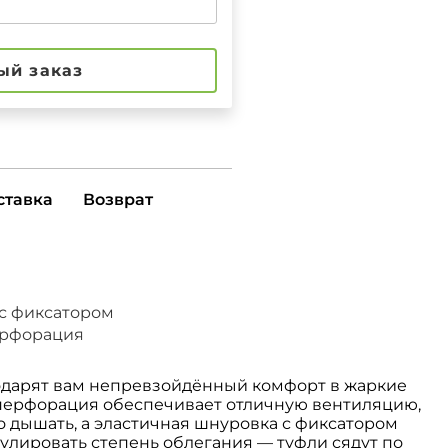
ый заказ
ставка
Возврат
с фиксатором
ерфорация
одарят вам непревзойдённый комфорт в жаркие
 перфорация обеспечивает отличную вентиляцию,
 дышать, а эластичная шнуровка с фиксатором
улировать степень облегания — туфли сядут по