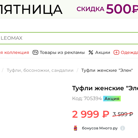
я коллекция
Товары из рекламы
Акции
Одежда
Туфли, босоножки, сандалии
Туфли женские "Элeн"
Туфли женские "Эл
Код:
705394
Акция
2 999 ₽
3 599 ₽
бонусов Много.ру