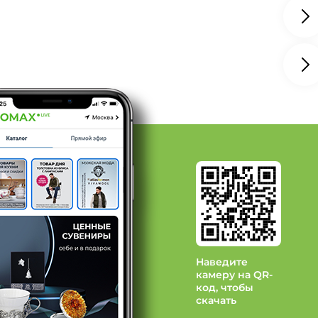
ндалии: Бренд MAXWELLA
далии: Бренд MILORES
Обувь: Бренд Carlega
Наведите
камеру на QR-
код, чтобы
скачать