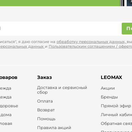
П
саться", я даю согласие на
обработку персональных данных,
вы
персональных данных
и
Пользовательским соглашением / оферт
товаров
Заказ
LEOMAX
Доставка и сервисный
дежда
Акции
сбор
дежда
Бренды
Оплата
здоровье
Прямой эфир
Возврат
 дома
Личный кабин
Помощь
оловая
Обратная свя
Правила акций