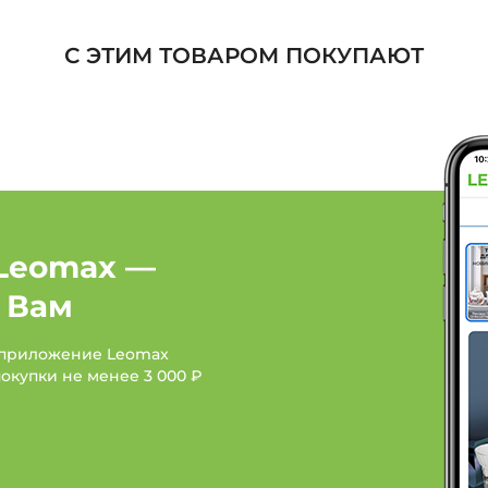
Туфли, босоножки, са
С ЭТИМ ТОВАРОМ ПОКУПАЮТ
Туфли, босоножки, сан
Обувь: Бренд Calisir
Обувь: Бренд COVANI
Leomax —
 Вам
 приложение Leomax
покупки не менее
3 000 ₽