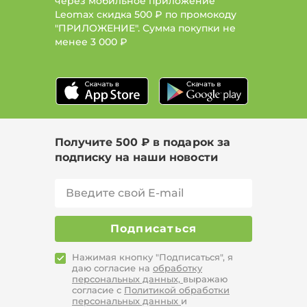
через мобильное приложение
Leomax скидка 500 ₽ по промокоду
"ПРИЛОЖЕНИЕ". Сумма покупки не
менее
3 000 ₽
Получите 500 ₽ в подарок за
подписку на наши новости
Подписаться
Нажимая кнопку "Подписаться", я
даю согласие на
обработку
персональных данных,
выражаю
согласие с
Политикой обработки
персональных данных
и