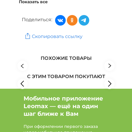
Показать все
Туфли, босоножки, сандалии: Цвет Мультиколор
Поделиться:
Туфли, босоножки, сандалии: Цвет Белый, Размер
44
Туфли, босоножки, сандалии: Цвет Красный,
Скопировать ссылку
Размер 36
Женская обувь: Бренд PATROL
ПОХОЖИЕ ТОВАРЫ
Женская обувь: Бренд Carlo Bellini
Женская обувь: Бренд Crosby
С ЭТИМ ТОВАРОМ ПОКУПАЮТ
Мобильное приложение
Leomax — ещё на один
шаг ближе к Вам
При оформлении первого заказа