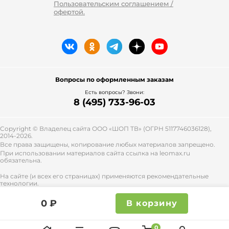
Пользовательским соглашением /
офертой.
Вопросы по оформленным заказам
Есть вопросы? Звони:
8 (495) 733-96-03
Copyright © Владелец сайта ООО «
ШОП ТВ
» (ОГРН 5117746036128),
2014-2026.
Все права защищены, копирование любых материалов запрещено.
При использовании материалов сайта ссылка на leomax.ru
обязательна.
На сайте (и всех его страницах) применяются рекомендательные
технологии.
Правила применения рекомендательных технологий и контакты
смотрите
тут
.
0 ₽
В корзину
0