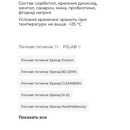
Состав: сорбитол, кремния диоксид,
ментол, сахарин, мика, пробиотики,
фторид натрия
Условия хранения: хранить при
температуре не выше +25 °C
Личная гигиена
39
PSLAB
6
Личная гигиена: Бренд Vivaton
Личная гигиена: Бренд BO.GEMS
Личная гигиена: Бренд CLEANBERG
Личная гигиена: Бренд Dr.EL
Личная гигиена: Бренд Health&Beauty
Показать все
Личная гигиена: Бренд JUNDO
Личная гигиена: Бренд Leomax