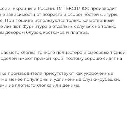
й, Размер 50-56
уссии, Украины и России. ТМ ТЕКСПЛЮС производит
е зависимости от возраста и особенностей фигуры.
е. При пошиве используются только качественный
р 50, Тип ветровка
не линяют. Фурнитура в отдельных случаях не только
 декором блузок, костюмов и платьев.
4, Тип рубашка
мер 62-64, Тип рубашка
аемого хлопка, тонкого полиэстера и смесовых тканей,
делей имеют прямой крой, поэтому хорошо сидят на
емисезон, Тип платье
йке производителя присутствуют как укороченные
. Не менее популярны и удлиненные блузки-рубашки,
п лонгслив
ми из плотного хлопка или денима.
рубашка