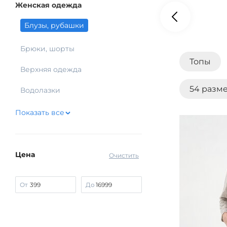
Женская одежда
Блузы, рубашки
Брюки, шорты
Топы
Верхняя одежда
54 разм
Водолазки
Показать все
Рубашки
Цена
Очистить
От
До