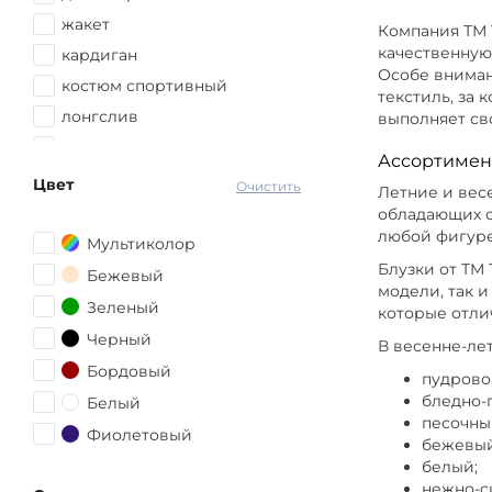
56
Цвет Крас
жакет
Компания ТМ 
56-58
качественную
кардиган
Особе вниман
Размер 52-
58
костюм спортивный
текстиль, за 
58-60
лонгслив
выполняет св
Цвет Розов
60
майка
Ассортимен
60-62
платье
Цвет
Очистить
Цвет Желты
Летние и вес
62
поло
обладающих о
62-64
любой фигуре
рубашка
Мультиколор
Цвет Кори
64
Блузки от ТМ
топ
Бежевый
модели, так 
64-66
туника
Цвет Кори
Зеленый
которые отли
66
футболка
Черный
В весенне-ле
Цвет Борд
66-68
Бордовый
пудрово
68
бледно-
Белый
68-70
песочны
Фиолетовый
бежевый
70
Коричневый
белый;
72-74
нежно-с