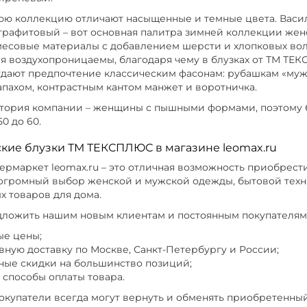
ю коллекцию отличают насыщенные и темные цвета. Васил
графитовый – вот основная палитра зимней коллекции жен
месовые материалы с добавлением шерсти и хлопковых воло
ся воздухопроницаемы, благодаря чему в блузках от ТМ Т
дают предпочтение классическим фасонам: рубашкам «муж
апахом, контрастным кантом манжет и воротничка.
тория компании – женщины с пышными формами, поэтому 
0 до 60.
кие блузки ТМ ТЕКСПЛЮС в магазине leomax.ru
рмаркет leomax.ru – это отличная возможность приобрести
огромный выбор женской и мужской одежды, бытовой техни
х товаров для дома.
ложить нашим новым клиентам и постоянным покупателям
ые цены;
вную доставку по Москве, Санкт-Петербургу и России;
ные скидки на большинство позиций;
 способы оплаты товара.
окупатели всегда могут вернуть и обменять приобретенный 