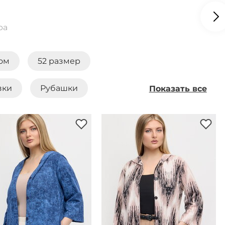
ра
ом
52 размер
зки
Рубашки
Показать все