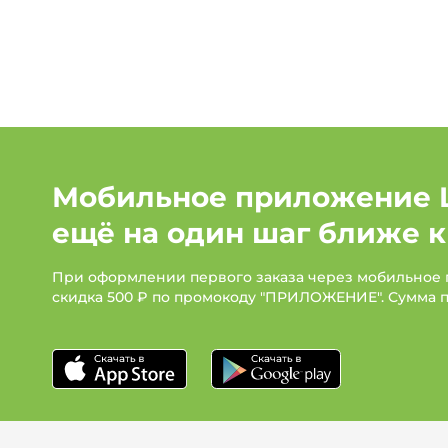
LADY SHARM
LOVE & LIGHT
Manhattan
Massimo Ti
Me Lady
Milana Style
Мобильное приложение 
MIO IMPERATRICE
No name
ещё на один шаг ближе к
People In Trend
Polina Romanova
При оформлении первого заказа через мобильное
скидка 500 ₽ по промокоду "ПРИЛОЖЕНИЕ". Сумма 
PreWoman
Sakton
Sarah Morenberg
Simple Story
SVETLANA VORONTSOVA
UNIT