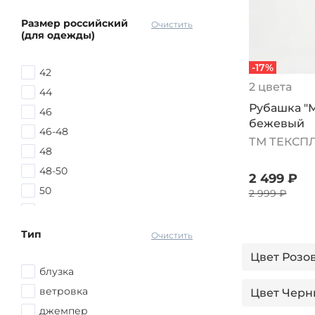
Размер российский
Очистить
(для одежды)
-17%
42
2 цвета
44
Рубашка "
46
бежевый
46-48
ТМ ТЕКСП
48
48-50
2 499 ₽
50
2 999 ₽
50-52
50-56
Тип
Очистить
52
Цвет Розов
52-54
блузка
54
ветровка
Цвет Черны
54-56
джемпер