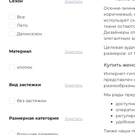
Сезон
Серый
Очистить
Осенне-зимню
Красный
коричневый, 
Все
Розовый
использует с
Лето
ткани остают
Желтый
Дизайнеры от
Демисезон
Голубой
элегантным з
Оранжевый
Целевая ауди
Материал
Очистить
размеров: от 5
Синий
другой
Купить женс
хлопок
Интернет-гипе
представлен 
Вид застежки
Очистить
разнообразны
Мы рады пред
без застежки
доступн
операти
регуляр
Размерная категория
Очистить
удобные
Также наши п
большие размеры