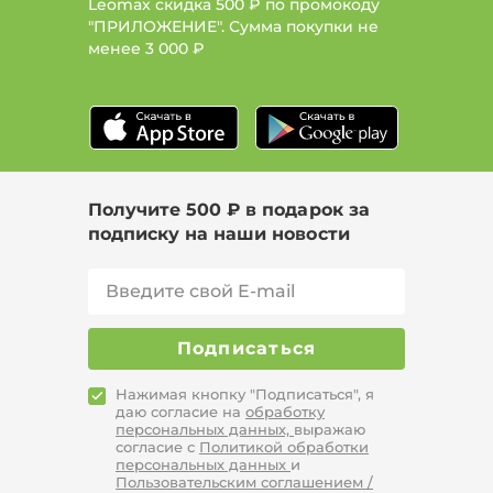
Leomax скидка 500 ₽ по промокоду
"ПРИЛОЖЕНИЕ". Сумма покупки не
менее
3 000 ₽
Получите 500 ₽ в подарок за
подписку на наши новости
Подписаться
Нажимая кнопку "Подписаться", я
даю согласие на
обработку
персональных данных,
выражаю
согласие с
Политикой обработки
персональных данных
и
Пользовательским соглашением /