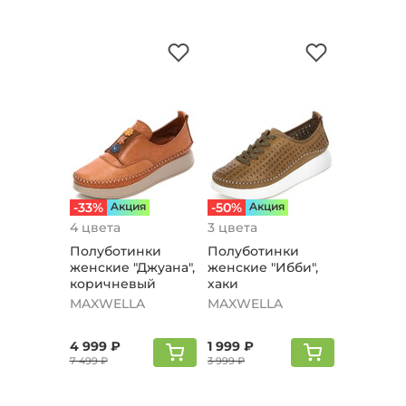
-33%
Aкция
-50%
Aкция
4 цвета
3 цвета
Полуботинки
Полуботинки
женские "Джуана",
женские "Ибби",
коричневый
хаки
MAXWELLA
MAXWELLA
4 999 ₽
1 999 ₽
7 499 ₽
3 999 ₽