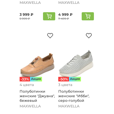
MAXWELLA
MAXWELLA
3 999 ₽
4 999 ₽
5 999 ₽
7 499 ₽
-33%
Aкция
-50%
Aкция
4 цвета
3 цвета
Полуботинки
Полуботинки
женские "Джуана",
женские "Ибби",
бежевый
серо-голубой
MAXWELLA
MAXWELLA