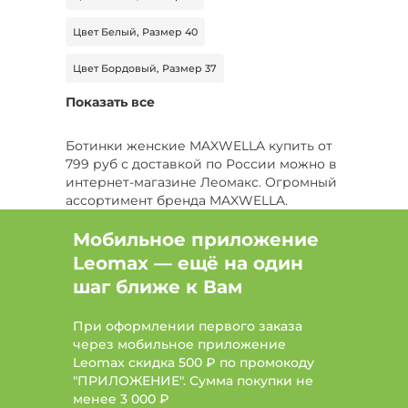
Цвет Белый, Размер 40
Цвет Бордовый, Размер 37
Показать все
Цвет Черный, Размер 42
Цвет Зеленый, Размер 37
Ботинки женские MAXWELLA купить от
799 руб с доставкой по России можно в
Цвет Белый, Размер 43
интернет-магазине Леомакс. Огромный
ассортимент бренда MAXWELLA.
Цвет Черный, Размер 43
Мобильное приложение
Цвет Бежевый, Размер 41
Leomax — ещё на один
шаг ближе к Вам
Цвет Серый, Размер 40
Цвет Синий, Размер 42
При оформлении первого заказа
через мобильное приложение
Цвет Розовый, Размер 40
Leomax скидка 500 ₽ по промокоду
"ПРИЛОЖЕНИЕ". Сумма покупки не
Цвет Желтый, Размер 38
менее
3 000 ₽