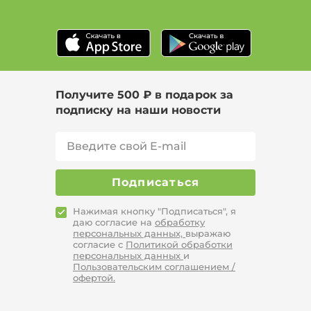
Цвет Красный, Размер 39
Цвет Зеленый, Размер 41
Бренд KUMFO
Получите 500 ₽ в подарок за
подписку на наши новости
Подписаться
Нажимая кнопку "Подписаться", я
даю согласие на
обработку
персональных данных,
выражаю
согласие с
Политикой обработки
персональных данных
и
Пользовательским соглашением /
офертой.