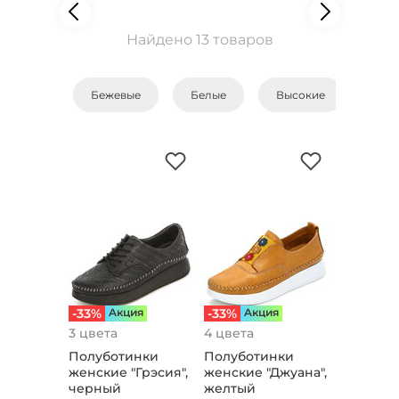
Найдено 13 товаров
Бежевые
Белые
Высокие
Зам
-33%
Aкция
-33%
Aкция
3 цвета
4 цвета
Полуботинки
Полуботинки
женские "Грэсия",
женские "Джуана",
черный
желтый