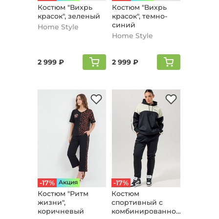
Костюм "Вихрь
Костюм "Вихрь
красок", зеленый
красок", темно-
синий
Home Style
Home Style
2 999 ₽
2 999 ₽
-17%
Aкция
-17%
Кoстюм "Ритм
Костюм
жизни",
спортивный с
коричневый
комбинированной