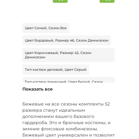
Цвет Синий, Сезон Все
Цвет Бордовый, Размер 46, Сезон Демисезон
Цвет Коричневый, Размер 42, Сезон
Демисезон
Тип костюм деловой, Цвет Серый
Тип костюм домашний, Цвет Белый, Сезон
Лето
Показать все
Цвет Зеленый, Размер 48, Сезон Лето
Бежевые на все сезоны комплекты 52
размера станут идеальным
Тип костюм деловой, Цвет Белый, Размер 62
дополнением вашего базового
гардероба. Это и брючные костюмы, и
Цвет Розовый, Размер 54-56, Сезон Демисезон
зимние флисовые комбинезоны.
Бежевый цвет универсален и позволит
Цвет Черный, Размер 54, Сезон Демисезон