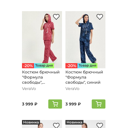
-20%
Товар дня
-20%
Товар дня
Костюм брючный
Костюм брючный
"Формула
"Формула
свободы",
свободы", синий
бордовый
VeraVo
VeraVo
3 999 ₽
3 999 ₽
Новинка
Новинка