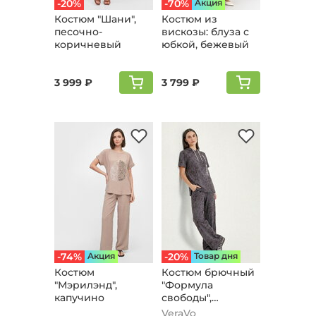
-20%
-70%
Aкция
Костюм "Шани",
Костюм из
песочно-
вискозы: блуза с
коричневый
юбкой, бежевый
3 999 ₽
3 799 ₽
-74%
Aкция
-20%
Товар дня
Костюм
Костюм брючный
"Мэрилэнд",
"Формула
капучино
свободы",
кофейный
VeraVo