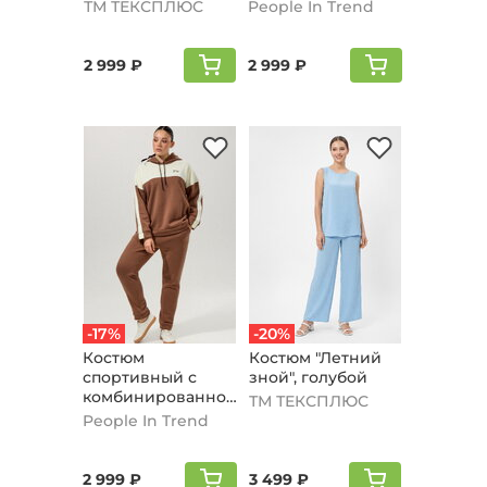
вставкой, черный
ТМ ТЕКСПЛЮС
People In Trend
2 999 ₽
2 999 ₽
-17%
-20%
Костюм
Костюм "Летний
спортивный с
зной", голубой
комбинированной
ТМ ТЕКСПЛЮС
вставкой,
People In Trend
кофейный
2 999 ₽
3 499 ₽