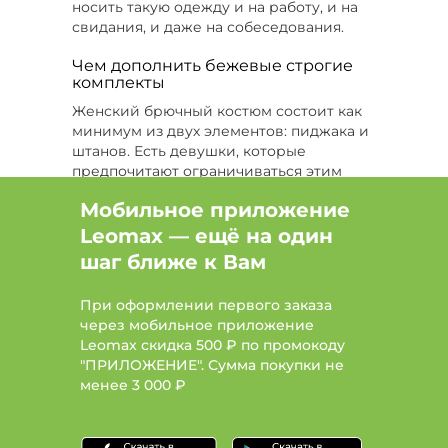
носить такую одежду и на работу, и на
свидания, и даже на собеседования.
Тип костюм спортивный, Размер 60-62, Сезон
Все
Чем дополнить бежевые строгие
комплекты
Тип костюм спортивный, Цвет Черный, Размер
52-56
Женский брючный костюм состоит как
минимум из двух элементов: пиджака и
Цвет Оранжевый, Размер 58
штанов. Есть девушки, которые
предпочитают ограничиваться этим
Тип футболка, Цвет Розовый, Размер 48
комплектом, и выглядит это эффектно
Мобильное приложение
на любой фигуре. Но брючный костюм
Цвет Розовый, Размер 50, Сезон Все
важно дополнить неброской рубашкой,
Leomax — ещё на один
топом или футболкой.
шаг ближе к Вам
Цвет Голубой, Размер 60-62
Классическая рубашка на
Цвет Фиолетовый, Размер 60, Сезон Лето
пуговица. Самое строгое и в то же
При оформлении первого заказа
время привлекательное
через мобильное приложение
Цвет Бежевый, Размер 50, Сезон Лето
сочетание. Самый выигрышный
Leomax скидка 500 ₽ по промокоду
комплект: бежевый костюм и
"ПРИЛОЖЕНИЕ". Сумма покупки не
Цвет Зеленый, Размер 48, Сезон Все
белая рубашка. Расстегните
менее
3 000 ₽
несколько верхних пуговиц, легкая
небрежность добавит вам шика.
Женственная блузка. Мы говорим