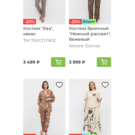
-20%
-20%
Aкция
Костюм "Ева",
Костюм брючный
какао
"Нежный рассвет",
бежевый
ТМ ТЕКСПЛЮС
Amore Donna
3 499 ₽
3 999 ₽