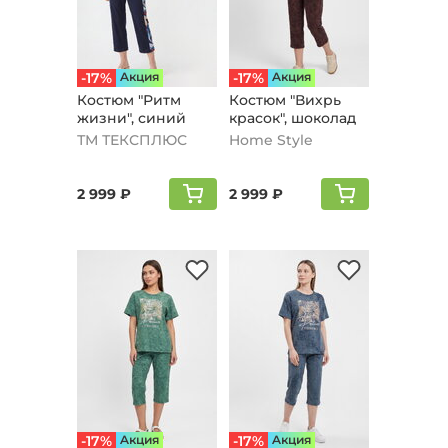
-17%
Aкция
-17%
Aкция
Кoстюм "Ритм
Костюм "Вихрь
жизни", синий
красок", шоколад
ТМ ТЕКСПЛЮС
Home Style
2 999 ₽
2 999 ₽
-17%
Aкция
-17%
Aкция