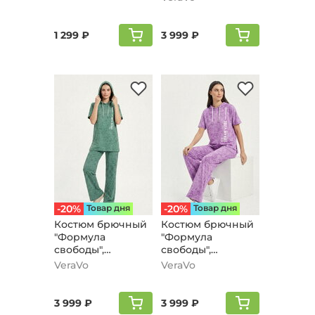
1 299 ₽
3 999 ₽
-20%
Товар дня
-20%
Товар дня
Костюм брючный
Костюм брючный
"Формула
"Формула
свободы",
свободы",
зеленый
сиреневый
VeraVo
VeraVo
3 999 ₽
3 999 ₽