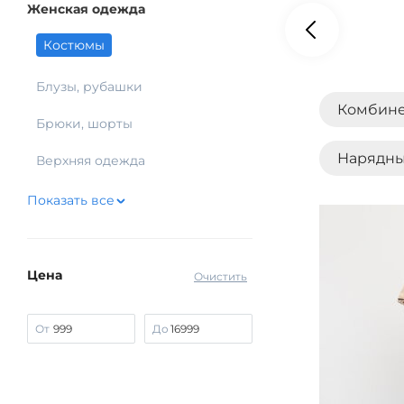
Женская одежда
Костюмы
Блузы, рубашки
Комбин
Брюки, шорты
Нарядн
Верхняя одежда
Показать все
Цена
Очистить
От
До