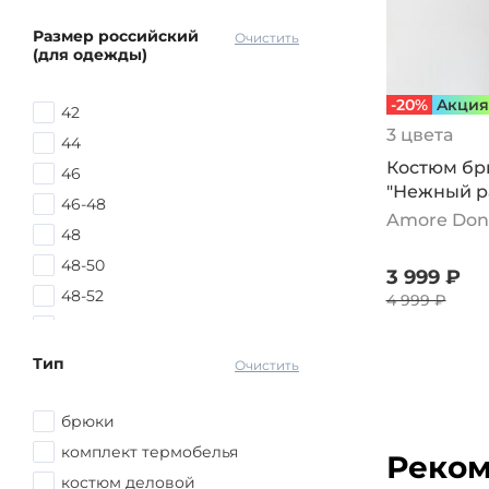
Размер российский
Очистить
(для одежды)
-20%
Aкция
42
3 цвета
44
Костюм б
46
"Нежный ра
46-48
бежевый
Amore Don
48
48-50
3 999 ₽
48-52
4 999 ₽
48-58
50
Тип
Очистить
50-52
52
брюки
52-54
комплект термобелья
Реком
52-56
костюм деловой