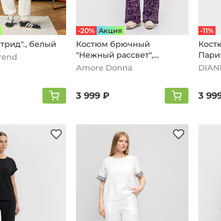
-20%
Aкция
-11%
трид"., белый
Костюм брючный
Кост
"Нежный рассвет",
Париж
Trend
розовый
Amore Donna
DIAN
3 999 ₽
3 99