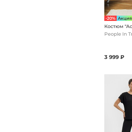
-20%
Aкция
Костюм "Ас
People In 
3 999 ₽