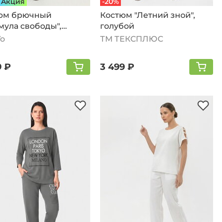
Aкция
-20%
юм брючный
Костюм "Летний зной",
мула свободы",
голубой
йный
Vo
ТМ ТЕКСПЛЮС
9 ₽
3 499 ₽