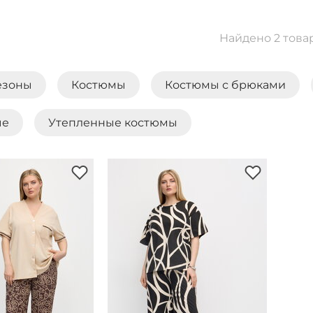
Найдено 2 това
езоны
Костюмы
Костюмы с брюками
ые
Утепленные костюмы