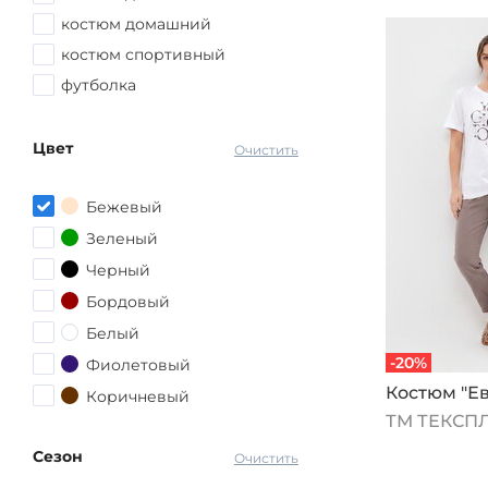
54
костюм домашний
54-56
костюм спортивный
54-58
футболка
56
56-58
Цвет
Очистить
58
58-60
Бежевый
60
Зеленый
60-62
Черный
62
Бордовый
62-64
Белый
64
-20%
Фиолетовый
64-66
Костюм "Ев
Коричневый
66
ТМ ТЕКСП
Серый
68
Сезон
Красный
Очистить
70