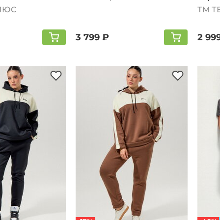
ЛЮС
ТМ Т
3 799 ₽
2 99