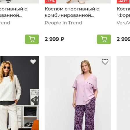
-17%
-40%
ортивный с
Костюм спортивный с
Кост
ованной
комбинированной
"Фор
черный
вставкой, кофейный
кофе
Trend
People In Trend
Vera
2 999 ₽
2 99