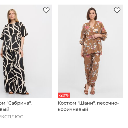
-20%
м "Сабрина",
Костюм "Шани", песочно-
вый
коричневый
ЕКСПЛЮС