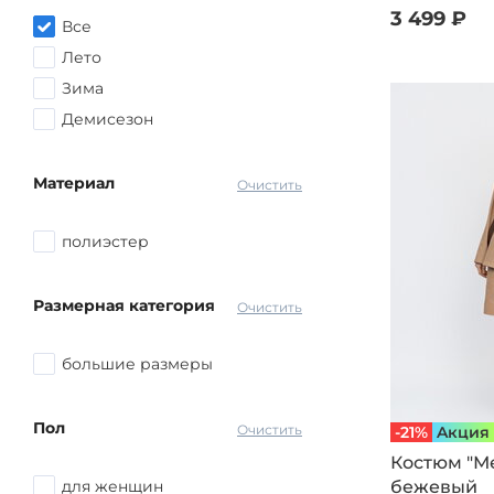
Розовый
3 499 ₽
72-74
Все
Желтый
Лето
Голубой
Зима
Оранжевый
Демисезон
Синий
другой
Материал
Очистить
полиэстер
Размерная категория
Очистить
большие размеры
Пол
Очистить
-21%
Aкция
Костюм "Ме
для женщин
бежевый