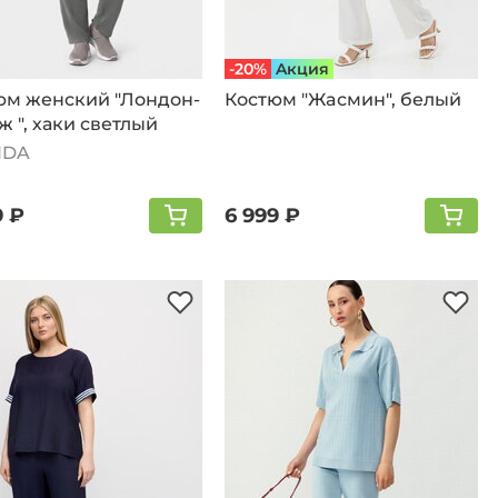
-20%
Aкция
юм женский "Лондон-
Костюм "Жaсмин", белый
 ", хаки светлый
IDA
9 ₽
6 999 ₽