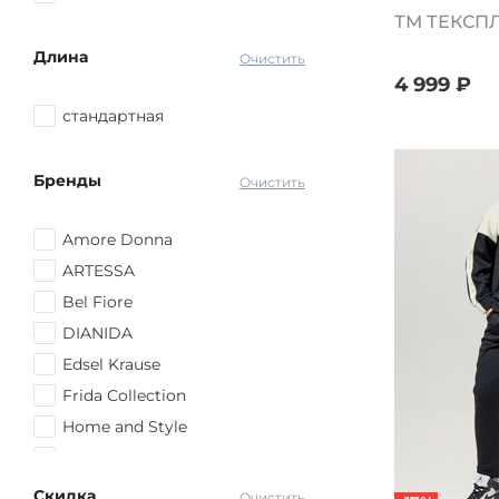
ТМ ТЕКСП
Длина
Очистить
4 999 ₽
стандартная
Бренды
Очистить
Amore Donna
ARTESSA
Bel Fiore
DIANIDA
Edsel Krause
Frida Collection
Home and Style
Home Style
Kazee
Скидка
Очистить