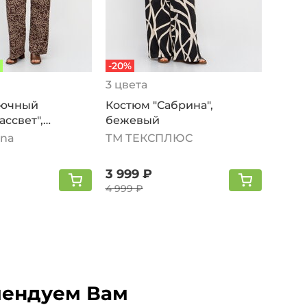
-20%
3 цвета
рючный
Костюм "Сабрина",
ссвет",
бежевый
na
ТМ ТЕКСПЛЮС
3 999 ₽
4 999 ₽
ендуем Вам