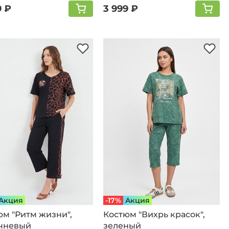
9 ₽
3 999 ₽
Aкция
-17%
Aкция
юм "Ритм жизни",
Костюм "Вихрь красок",
чневый
зеленый