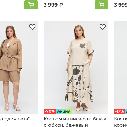
3 999 ₽
3 99
-70%
Aкция
-17%
лодия лета",
Костюм из вискозы: блуза
Кoст
с юбкой, бежевый
кори