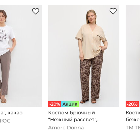
-20%
Aкция
-20%
а", какао
Костюм брючный
Костю
"Нежный рассвет",
беже
ЛЮС
бежевый
Amore Donna
ТМ Т