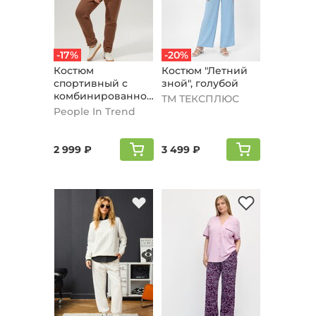
-17%
-20%
Костюм
Костюм "Летний
спортивный с
зной", голубой
комбинированной
ТМ ТЕКСПЛЮС
вставкой,
People In Trend
кофейный
2 999 ₽
3 499 ₽