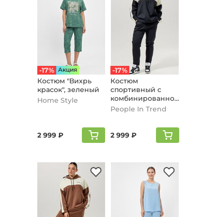
-17%
Aкция
-17%
Костюм "Вихрь
Костюм
красок", зеленый
спортивный с
комбинированной
Home Style
вставкой, черный
People In Trend
2 999 ₽
2 999 ₽