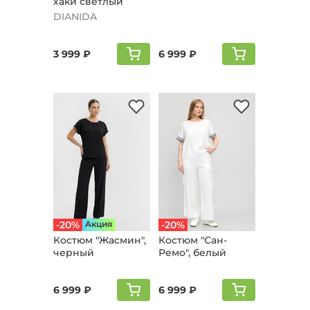
хаки светлый
DIANIDA
3 999 ₽
6 999 ₽
-20%
Aкция
-20%
Костюм "Жaсмин",
Костюм "Сан-
черный
Ремо", белый
6 999 ₽
6 999 ₽