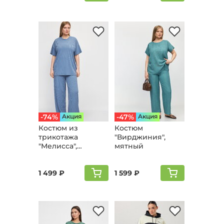
-74%
Aкция
-47%
Aкция
Костюм из
Костюм
трикотажа
"Вирджиния",
"Мелисса",
мятный
голубой
1 499 ₽
1 599 ₽