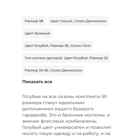
Размер 58
Цвет Серый, Сезон Демисезон
Цвет Зеленый
Цвет Голубой, Размер 56, Сезон Лето
Тип костюм деловой, Цвет Голубой, Размер 52
Размер 54-56, Сезон Демисезон
Показать все
Цвет Серый, Размер 58, Сезон Демисезон
Цвет Белый, Размер 46, Сезон Демисезон
Голубые на все сезоны комплекты 50
размера станут идеальным
Тип костюм спортивный, Цвет Черный, Размер
дополнением вашего базового
52-56
гардероба. Это и брючные костюмы, и
зимние флисовые комбинезоны.
Тип брюки, Сезон Все
Голубый цвет универсален и позволит
носить такую одежду и на работу, и на
Цвет Зеленый, Размер 54, Сезон Все