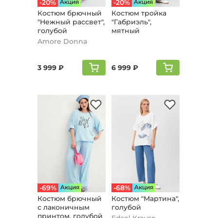
-20%
Aкция
-20%
Aкция
Костюм брючный
Костюм тройка
"Нежный рассвет",
"Габриэль",
голубой
мятный
Amore Donna
3 999 ₽
6 999 ₽
-69%
Aкция
-68%
Aкция
Костюм брючный
Костюм "Мартина",
с лаконичным
голубой
принтом, голубой