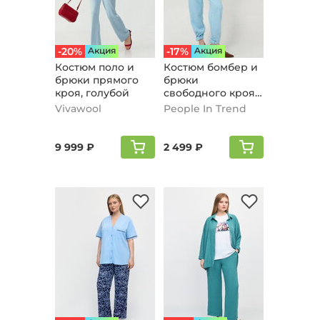
-20%
Aкция
-17%
Aкция
Костюм поло и
Костюм бомбер и
брюки прямого
брюки
кроя, голубой
свободного кроя,
голубой
Vivawool
People In Trend
9 999 ₽
2 499 ₽