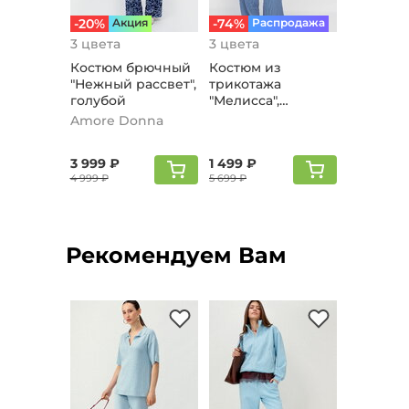
-20%
Aкция
-74%
Распродажа
3 цвета
3 цвета
Костюм брючный
Костюм из
"Нежный рассвет",
трикотажа
голубой
"Мелисса",
голубой
Amore Donna
3 999 ₽
1 499 ₽
4 999 ₽
5 699 ₽
Рекомендуем Вам