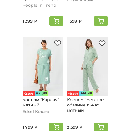
Edsel Krause
People In Trend
1 399 ₽
1 599 ₽
-25%
Aкция
-65%
Aкция
Костюм "Карлая",
Костюм "Нежное
мятный
обаяние льна",
мятный
Edsel Krause
1 799 ₽
2 599 ₽