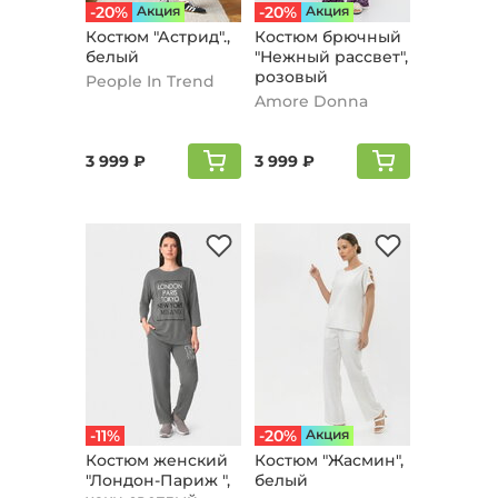
-20%
Aкция
-20%
Aкция
Костюм "Астрид".,
Костюм брючный
белый
"Нежный рассвет",
розовый
People In Trend
Amore Donna
3 999 ₽
3 999 ₽
-11%
-20%
Aкция
Костюм женский
Костюм "Жaсмин",
"Лондон-Париж ",
белый