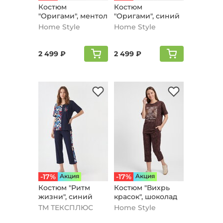
Костюм
Костюм
"Оригами", ментол
"Оригами", синий
Home Style
Home Style
2 499 ₽
2 499 ₽
-17%
Aкция
-17%
Aкция
Кoстюм "Ритм
Костюм "Вихрь
жизни", синий
красок", шоколад
ТМ ТЕКСПЛЮС
Home Style