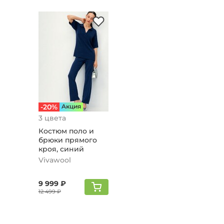
-20%
Aкция
3 цвета
Костюм поло и
брюки прямого
кроя, синий
Vivawool
9 999 ₽
12 499 ₽