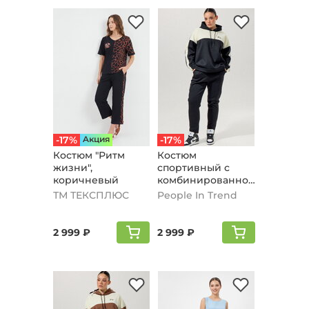
-17%
Aкция
-17%
Кoстюм "Ритм
Костюм
жизни",
спортивный с
коричневый
комбинированной
вставкой, черный
ТМ ТЕКСПЛЮС
People In Trend
2 999 ₽
2 999 ₽