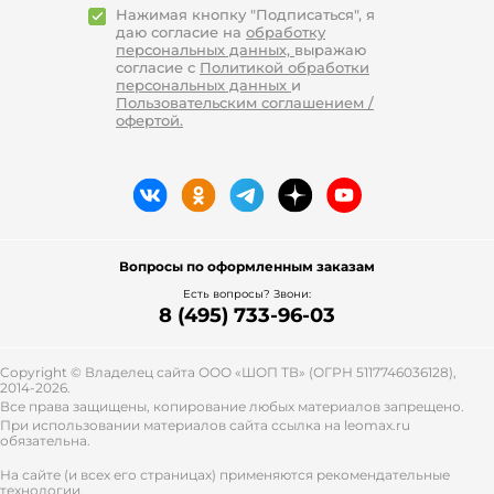
leomax.ru женскую одежду отличает
Нажимая кнопку "Подписаться", я
даю согласие на
обработку
высокое качество пошива и
персональных данных,
выражаю
используемых материалов.
согласие с
Политикой обработки
персональных данных
и
Купить женский костюм в магазине
Пользовательским соглашением /
leomax.ru
офертой.
Домашние костюмы, комбинезоны,
брючные комплекты – все это вы
найдете на онлайн-площадке leomax.ru.
Помимо этого, в интернет-каталоге
магазина представлен большой выбор
бытовой техники, инструментов, обуви,
Вопросы по оформленным заказам
украшений и бижутерии, а также
Есть вопросы? Звони:
товаров для дома, сада, дачи.
8 (495) 733-96-03
Магазин leomax.ru – это:
честные без накруток или доплат
Copyright © Владелец сайта ООО «
ШОП ТВ
» (ОГРН 5117746036128),
2014-2026.
цены;
Все права защищены, копирование любых материалов запрещено.
высокое качество всех
При использовании материалов сайта ссылка на leomax.ru
представленных товаров;
обязательна.
удобные способы оплаты
На сайте (и всех его страницах) применяются рекомендательные
(наличные, банковские карты и
технологии.