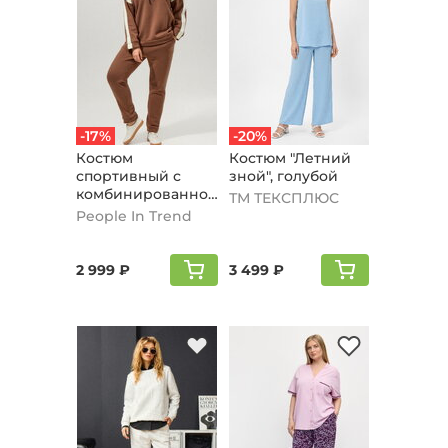
-17%
-20%
Костюм
Костюм "Летний
спортивный с
зной", голубой
комбинированной
ТМ ТЕКСПЛЮС
вставкой,
People In Trend
кофейный
2 999 ₽
3 499 ₽