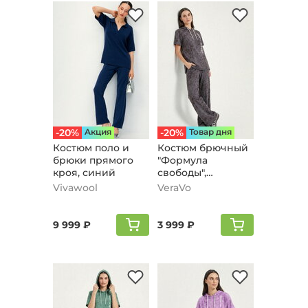
-20%
Aкция
-20%
Товар дня
Костюм поло и
Костюм брючный
брюки прямого
"Формула
кроя, синий
свободы",
кофейный
Vivawool
VeraVo
9 999 ₽
3 999 ₽