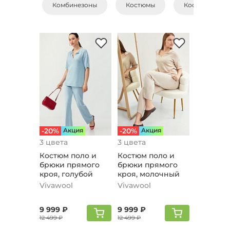
Комбинезоны
Костюмы
Костюмы с бр
-20%
Aкция
-20%
Aкция
3 цвета
3 цвета
Костюм поло и
Костюм поло и
брюки прямого
брюки прямого
кроя, голубой
кроя, молочный
Vivawool
Vivawool
9 999 ₽
9 999 ₽
12 499 ₽
12 499 ₽