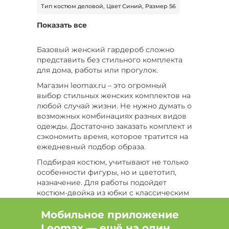
Тип костюм деловой, Цвет Синий, Размер 56
Показать все
Цвет Голубой, Размер 42
Тип костюм спортивный, Размер 58
Базовый женский гардероб сложно
представить без стильного комплекта
Тип костюм спортивный, Цвет Черный, Размер
для дома, работы или прогулок.
60
Магазин leomax.ru – это огромный
выбор стильных женских комплектов на
Тип брюки, Цвет Розовый, Размер 50
любой случай жизни. Не нужно думать о
возможных комбинациях разных видов
Тип футболка, Цвет Зеленый, Размер 54
одежды. Достаточно заказать комплект и
сэкономить время, которое тратится на
Цвет Розовый, Размер 62, Сезон Демисезон
ежедневный подбор образа.
Цвет Серый, Сезон Все
Подбирая костюм, учитывают не только
особенности фигуры, но и цветотип,
Цвет Черный, Размер 52, Сезон Лето
назначение. Для работы подойдет
костюм-двойка из юбки с классическим
Тип костюм домашний, Цвет Черный, Размер
жакетом или модное платье прямого
58
кроя в тандеме с удлиненным
Мобильное приложение
кардиганом. Хороший выбор – костюм-
Цвет Черный, Размер 58, Сезон Лето
Leomax — ещё на один