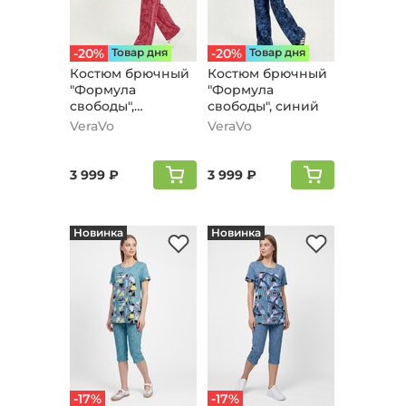
-20%
Товар дня
-20%
Товар дня
Костюм брючный
Костюм брючный
"Формула
"Формула
свободы",
свободы", синий
бордовый
VeraVo
VeraVo
3 999 ₽
3 999 ₽
Новинка
Новинка
-17%
-17%