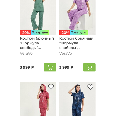
-20%
Товар дня
-20%
Товар дня
Костюм брючный
Костюм брючный
"Формула
"Формула
свободы",
свободы",
зеленый
сиреневый
VeraVo
VeraVo
3 999 ₽
3 999 ₽