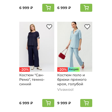
6 999 ₽
6 999 ₽
-20%
-20%
Aкция
Костюм "Сан-
Костюм поло и
Ремо", темно-
брюки прямого
синий
кроя, голубой
Vivawool
6 999 ₽
9 999 ₽