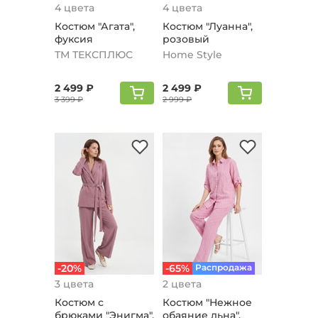
4 цвета
4 цвета
Костюм "Агата",
Костюм "Луанна",
фуксия
розовый
ТМ ТЕКСПЛЮС
Home Style
2 499 ₽
2 499 ₽
3 399 ₽
2 999 ₽
-20%
-65%
Распродажа
3 цвета
2 цвета
Костюм с
Костюм "Нежное
брюками "Энигма",
обаяние льна",