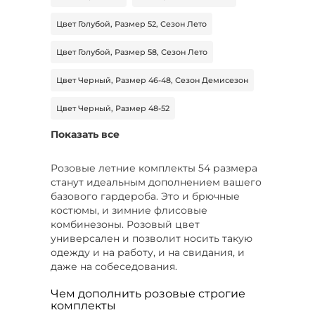
Цвет Голубой, Размер 52, Сезон Лето
Цвет Голубой, Размер 58, Сезон Лето
Цвет Черный, Размер 46-48, Сезон Демисезон
Цвет Черный, Размер 48-52
Показать все
Цвет Оранжевый, Размер 58
Тип футболка, Размер 56, Сезон Все
Розовые летние комплекты 54 размера
станут идеальным дополнением вашего
Тип футболка, Цвет Розовый, Размер 50
базового гардероба. Это и брючные
костюмы, и зимние флисовые
Тип футболка, Цвет Розовый, Размер 54
комбинезоны. Розовый цвет
универсален и позволит носить такую
Тип костюм деловой, Цвет Коричневый, Сезон
одежду и на работу, и на свидания, и
Лето
даже на собеседования.
Цвет Черный, Размер 50-52
Чем дополнить розовые строгие
комплекты