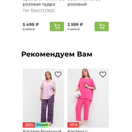
розовая пудра
розовый
ТМ ТЕКСПЛЮС
5 499 ₽
2 599 ₽
6 899 ₽
7 499 ₽
Рекомендуем Вам
-20%
Aкция
-17%
Костюм брючный
Костюм с