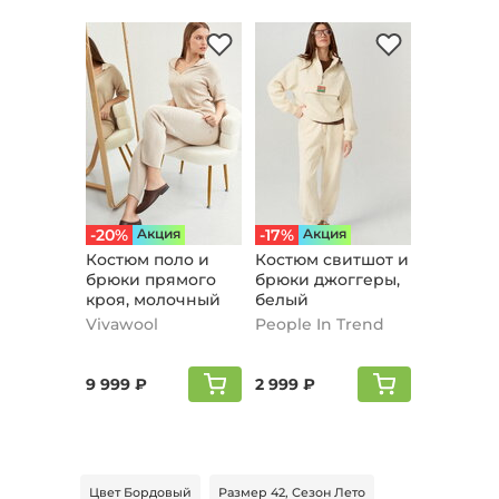
-20%
Aкция
-17%
Aкция
Костюм поло и
Костюм свитшот и
брюки прямого
брюки джоггеры,
кроя, молочный
белый
Vivawool
People In Trend
9 999 ₽
2 999 ₽
Цвет Бордовый
Размер 42, Сезон Лето