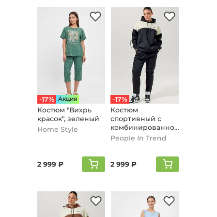
-17%
Aкция
-17%
Костюм "Вихрь
Костюм
красок", зеленый
спортивный с
комбинированной
Home Style
вставкой, черный
People In Trend
2 999 ₽
2 999 ₽