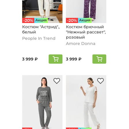
-20%
Aкция
-20%
Aкция
Костюм "Астрид".,
Костюм брючный
белый
"Нежный рассвет",
розовый
People In Trend
Amore Donna
3 999 ₽
3 999 ₽