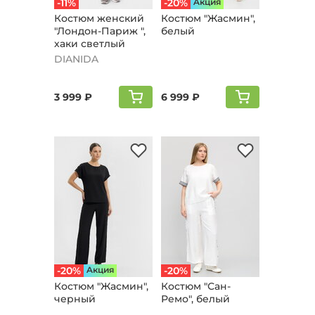
-11%
-20%
Aкция
Костюм женский
Костюм "Жaсмин",
"Лондон-Париж ",
белый
хаки светлый
DIANIDA
3 999 ₽
6 999 ₽
-20%
Aкция
-20%
Костюм "Жaсмин",
Костюм "Сан-
черный
Ремо", белый