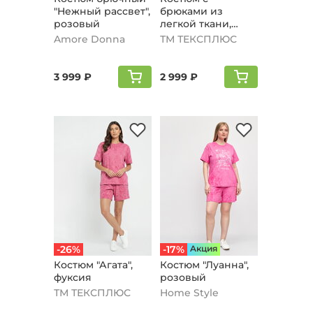
"Нежный рассвет",
брюками из
розовый
легкой ткани,
фуксия
Amore Donna
ТМ ТЕКСПЛЮС
3 999 ₽
2 999 ₽
-26%
-17%
Aкция
Костюм "Агата",
Костюм "Луанна",
фуксия
розовый
ТМ ТЕКСПЛЮС
Home Style