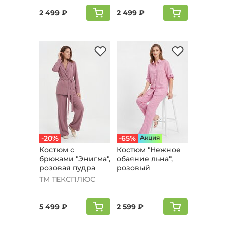
2 499 ₽
2 499 ₽
-20%
-65%
Aкция
Костюм с
Костюм "Нежное
брюками "Энигма",
обаяние льна",
розовая пудра
розовый
ТМ ТЕКСПЛЮС
5 499 ₽
2 599 ₽