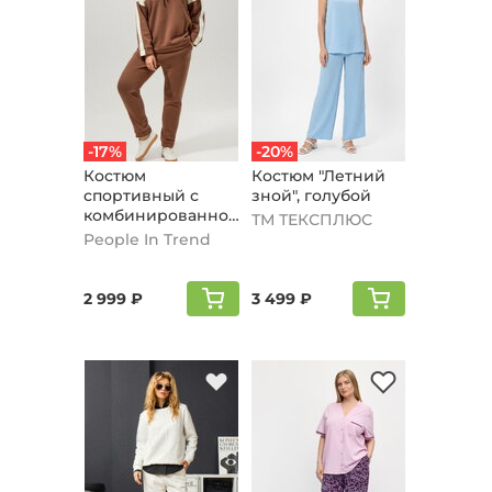
-17%
-20%
Костюм
Костюм "Летний
спортивный с
зной", голубой
комбинированной
ТМ ТЕКСПЛЮС
вставкой,
People In Trend
кофейный
2 999 ₽
3 499 ₽