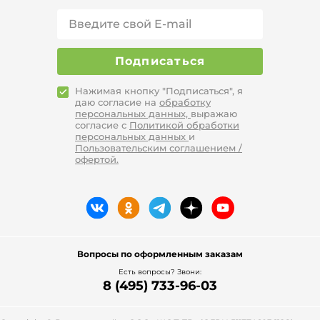
выбор товаров: от ювелирных
украшений и одежды до
инструментария, бытовых приборов,
материалов для ремонта дома.
Подписаться
Помимо этого, магазин гарантирует:
доступные низкие цены;
Нажимая кнопку "Подписаться", я
даю согласие на
обработку
скидки в период сезонных
персональных данных,
выражаю
распродаж и предпраздничных
согласие с
Политикой обработки
акций;
персональных данных
и
рассрочку для постоянных
Пользовательским соглашением /
офертой.
клиентов при заказе от 2990
рублей;
оперативную доставку в любой
регион России;
выбора удобного для покупателя
способа оплаты (наличные,
банковские карты, Yandex Pay);
Вопросы по оформленным заказам
удобный интерфейс сайта с
Есть вопросы? Звони:
быстрым поиском и подробным
8 (495) 733-96-03
описанием каждого товара;
оперативное оформление заказа;
возврат или обмен товара в