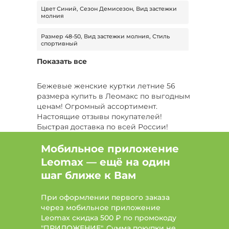
Цвет Синий, Сезон Демисезон, Вид застежки
молния
Размер 48-50, Вид застежки молния, Стиль
спортивный
Показать все
Размер 48-50, Стиль спортивный
Цвет Синий, Стиль спортивный, Модель
Бежевые женские куртки летние 56
свободная модель
размера купить в Леомакс по выгодным
ценам! Огромный ассортимент.
Цвет Синий, Вид застежки молния, Модель
Настоящие отзывы покупателей!
свободная модель
Быстрая доставка по всей России!
Размер 50
Размер 50, Сезон Демисезон
Мобильное приложение
Leomax — ещё на один
Цвет Коричневый
шаг ближе к Вам
Цвет Коричневый, Сезон Демисезон
При оформлении первого заказа
Цвет Коричневый, Размер 56, Сезон
через мобильное приложение
Демисезон
Leomax скидка 500 ₽ по промокоду
"ПРИЛОЖЕНИЕ". Сумма покупки не
Цвет Бордовый, Размер 50, Сезон Демисезон