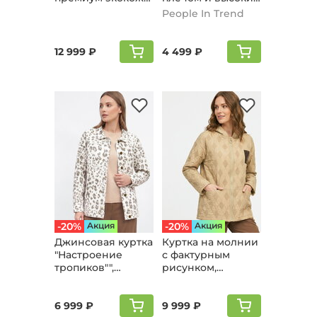
бежевый
воротом, бежевый
People In Trend
12 999 ₽
4 499 ₽
-20%
Aкция
-20%
Aкция
Джинсовая куртка
Куртка на молнии
"Настроение
с фактурным
тропиков"",
рисунком,
леопард
бежевый
6 999 ₽
9 999 ₽