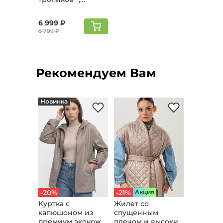
леопард
6 999 ₽
8 799 ₽
Рекомендуем Вам
Новинка
-20%
-21%
Aкция
Куртка с
Жилет со
капюшоном из
спущенным
премиум экокожи,
плечом и высоким