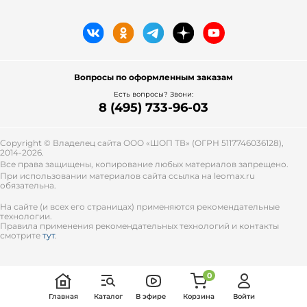
Вопросы по оформленным заказам
Есть вопросы? Звони:
8 (495) 733-96-03
Copyright © Владелец сайта ООО «
ШОП ТВ
» (ОГРН 5117746036128),
2014-2026.
Все права защищены, копирование любых материалов запрещено.
При использовании материалов сайта ссылка на leomax.ru
обязательна.
На сайте (и всех его страницах) применяются рекомендательные
технологии.
Правила применения рекомендательных технологий и контакты
смотрите
тут
.
0
Главная
Каталог
В эфире
Корзина
Войти