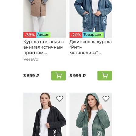
-38%
Aкция
-20%
Товар дня
Куртка стеганая с
Джинсовая куртка
анималистичным
"Ритм
принтом,
мегаполиса",
бежевый
cиний
VeraVo
3 599 ₽
5 999 ₽