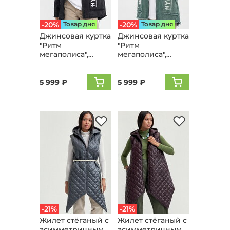
-20%
Товар дня
-20%
Товар дня
Джинсовая куртка
Джинсовая куртка
"Ритм
"Ритм
мегаполиса",
мегаполиса",
черный
мятный
5 999 ₽
5 999 ₽
-21%
-21%
Жилет стёганый с
Жилет стёганый с
асимметричным
асимметричным