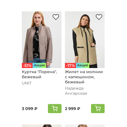
-51%
Aкция
-17%
Aкция
Куртка "Лорена",
Жилет на молнии
бежевый
с капюшоном,
бежевый
UNIT
Надежда
Ангарская
3 099 ₽
2 999 ₽