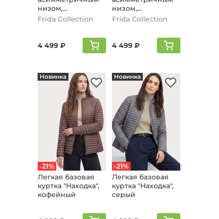
низом,
низом,
графитовый
шоколадный
Frida Collection
Frida Collection
4 499 ₽
4 499 ₽
Новинка
Новинка
-21%
-21%
Легкая базовая
Легкая базовая
куртка "Находка",
куртка "Находка",
кофейный
серый