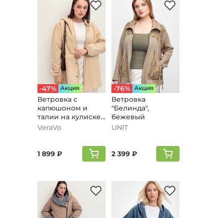
-47%
Aкция
-76%
Aкция
Ветровка с
Ветровка
капюшоном и
"Белинда",
талии на кулиске,
бежевый
светло-бежевый
VeraVo
UNIT
1 899 ₽
2 399 ₽