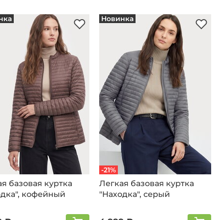
нка
Новинка
-21%
я базовая куртка
Легкая базовая куртка
одка", кофейный
"Находка", серый