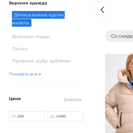
Верхняя одежда
Демисезонные куртки,
жилеты
Со скид
Ветровки, плащи
Пальто
Пуховики, шубы, дубленки
Показать все
Цена
Очистить
От
До