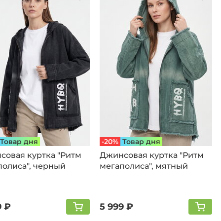
Товар дня
-20%
Товар дня
совая куртка "Ритм
Джинсовая куртка "Ритм
полиса", черный
мегаполиса", мятный
9 ₽
5 999 ₽