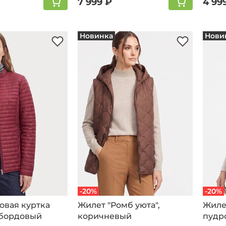
7 999 ₽
4 99
Новинка
Нови
-20%
-20%
овая куртка
Жилет "Ромб уюта",
Жилет
 бордовый
коричневый
пудр