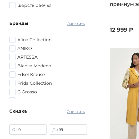
премиум э
шерсть овечья
Бренды
Очистить
12 999 ₽
Alina Collection
ANIKO
ARTESSA
Bianka Modeno
Edsel Krause
Frida Collection
G.Grosso
Julia Weber
lava
Скидка
Очистить
Manhattan
MIO IMPERATRICE
От
До
No name