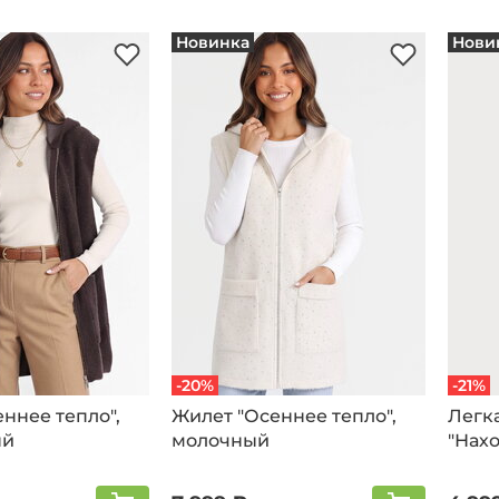
Новинка
Нови
-20%
-21%
ннее тепло",
Жилет "Осеннее тепло",
Легка
ый
молочный
"Нах