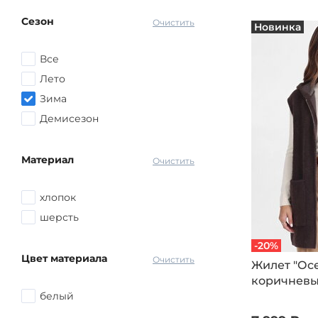
Коричневый
Сезон
Серый
Очистить
Новинка
Красный
Все
Розовый
Лето
Желтый
Зима
Голубой
Демисезон
Синий
другой
Материал
Очистить
хлопок
шерсть
-20%
Цвет материала
Очистить
Жилет "Осе
коричнев
белый