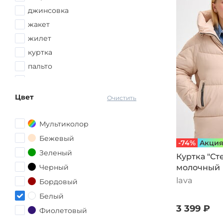
56-58
джинсовка
58
жакет
58-60
жилет
60
куртка
62
пальто
62-64
пуховик
64-66
худи
Цвет
Очистить
66
68-70
Мультиколор
Бежевый
-74%
Aкци
Зеленый
Куртка "Ст
Черный
молочный
lava
Бордовый
Белый
3 399 ₽
Фиолетовый