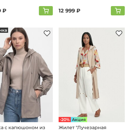
черный
9 ₽
12 999 ₽
нка
-20%
Aкция
ка с капюшоном из
Жилет "Лучезарная