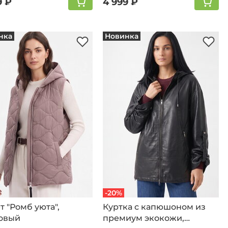
9 ₽
4 999 ₽
нка
Новинка
-20%
 "Ромб уюта",
Куртка с капюшоном из
овый
премиум экокожи,