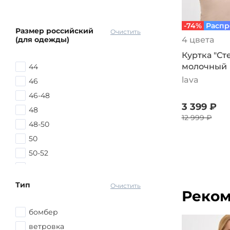
-74%
Распр
Размер российский
Очистить
(для одежды)
4 цвета
Куртка "Ст
молочный
44
lava
46
46-48
3 399 ₽
48
12 999 ₽
48-50
50
50-52
52
52-54
Тип
Очистить
Реком
54
54-56
бомбер
56
ветровка