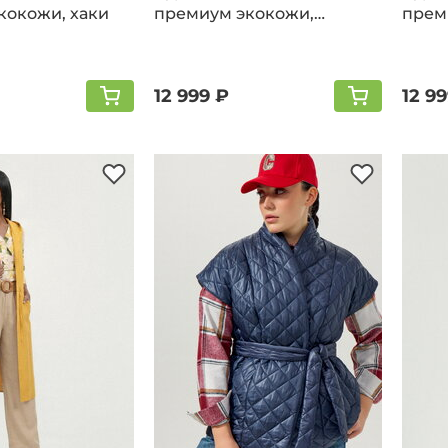
кокожи, хаки
премиум экокожи,
прем
винный
беже
12 999 ₽
12 9