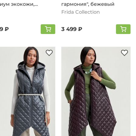
иум экокожи,
гармония", бежевый
вый
Frida Collection
99 ₽
3 499 ₽