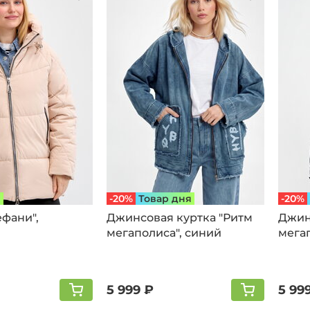
я
-20%
Товар дня
-20%
ефани",
Джинсовая куртка "Ритм
Джин
мегаполиса", cиний
мега
5 999 ₽
5 99