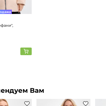
одажа
ефани",
ендуем Вам