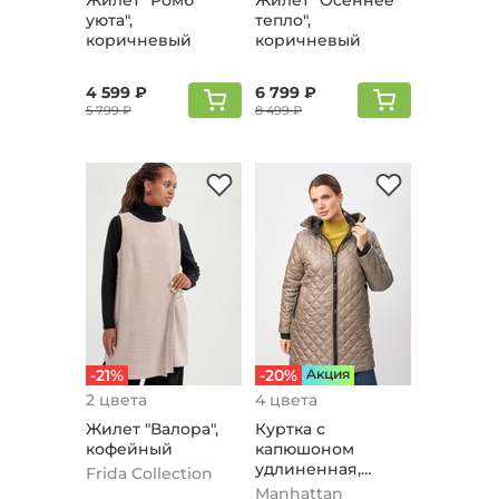
Жилет "Ромб
Жилет "Осеннее
уюта",
тепло",
коричневый
коричневый
4 599 ₽
6 799 ₽
5 799 ₽
8 499 ₽
-21%
-20%
Aкция
2 цвета
4 цвета
Жилет "Валора",
Куртка с
кофейный
капюшоном
удлиненная,
Frida Collection
капучино
Manhattan