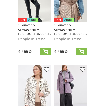
-21%
Aкция
-21%
Aкция
Жилет со
Жилет со
спущенным
спущенным
плечом и высоким
плечом и высоким
воротом, хаки
воротом, бежевый
People In Trend
People In Trend
4 499 ₽
4 499 ₽