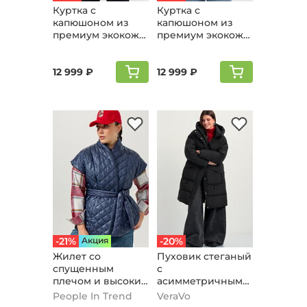
Куртка с
Куртка с
капюшоном из
капюшоном из
премиум экокожи,
премиум экокожи,
винный
бежевый
12 999 ₽
12 999 ₽
-21%
Aкция
-20%
Жилет со
Пуховик стеганый
спущенным
с
плечом и высоким
асимметричными
воротом, темно-
карманами,
People In Trend
VeraVo
синий
черный