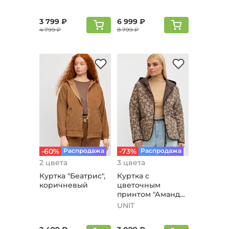
3 799 ₽
6 999 ₽
4 799 ₽
8 799 ₽
-60%
Распродажа
-73%
Распродажа
2 цвета
3 цвета
Куртка "Беaтриc",
Куртка с
коричневый
цветочным
принтом "Аманда",
коричневый
UNIT