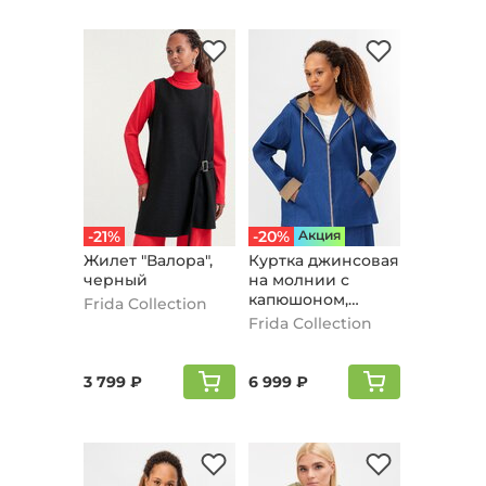
-21%
-20%
Aкция
Жилет "Валора",
Куртка джинсовая
черный
на молнии с
капюшоном,
Frida Collection
синий
Frida Collection
3 799 ₽
6 999 ₽