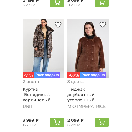
2 499 ₽
3 099 ₽
6 299 ₽
11 299 ₽
-71%
Распродажа
-67%
Распродажа
2 цвета
3 цвета
Куртка
Пиджак
"Бенедикта",
двубортный
коричневый
утепленный
"Стейси", кэмэл
UNIT
MIO IMPERATRICE
3 999 ₽
2 099 ₽
13 799 ₽
6 299 ₽