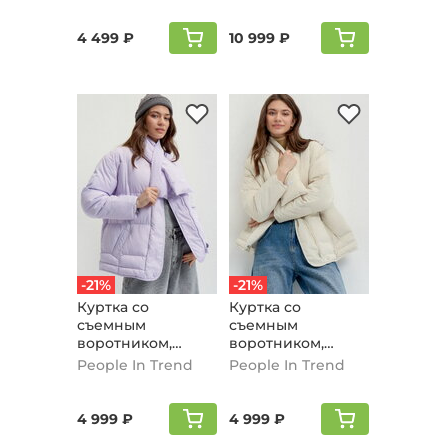
4 499 ₽
10 999 ₽
-21%
-21%
Куртка со
Куртка со
съемным
съемным
воротником,
воротником,
сиреневый
молочный
People In Trend
People In Trend
4 999 ₽
4 999 ₽