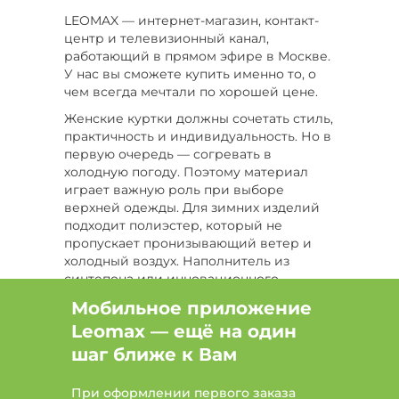
LEOMAX — интернет-магазин, контакт-
Цвет Синий, Размер 46-48, Сезон Демисезон
центр и телевизионный канал,
работающий в прямом эфире в Москве.
Цвет Белый, Размер 58, Сезон Демисезон
У нас вы сможете купить именно то, о
чем всегда мечтали по хорошей цене.
Цвет Черный, Сезон Зима
Женские куртки должны сочетать стиль,
практичность и индивидуальность. Но в
Цвет Белый, Размер 48-50, Сезон Зима
первую очередь — согревать в
холодную погоду. Поэтому материал
Размер 54, Сезон Зима
играет важную роль при выборе
верхней одежды. Для зимних изделий
Цвет Серый, Размер 50, Сезон Зима
подходит полиэстер, который не
пропускает пронизывающий ветер и
Цвет Желтый, Размер 52, Сезон Демисезон
холодный воздух. Наполнитель из
синтепона или инновационного
Сезон Все
Цвет Голубой, Размер 62-64
вальтерма обеспечивает хорошую
Мобильное приложение
терморегуляцию. Подкладка из
Цвет Серый, Размер 52, Сезон Лето
Leomax — ещё на один
полиэстера или вискозы также отвечает
за сохранение тепла.
шаг ближе к Вам
Демисезонные модели изготовлены из
При оформлении первого заказа
похожих материалов. Непромокаемые