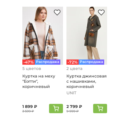
-47%
Распродажа
-72%
Распродажа
5 цветов
2 цвета
Куртка на меху
Куртка джинсовая
"Бэтти",
с нашивками,
коричневый
коричневый
UNIT
1 899 ₽
2 799 ₽
3 599 ₽
9 999 ₽