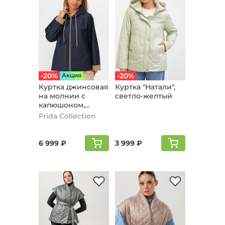
-20%
Aкция
-20%
Куртка джинсовая
Куртка "Натали",
на молнии с
светло-желтый
капюшоном,
темно-синий
Frida Collection
6 999 ₽
3 999 ₽