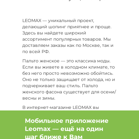
LEOMAX — уникальный проект,
делающий шопинг приятнее и проще.
Здесь вы найдете широкий
ассортимент популярных товаров. Мы
доставляем заказы как по Москве, так и
по всей РФ.
Пальто женское — это классика моды.
Если вы живете в холодном климате, то
без него просто невозможно обойтись.
Оно не только защищает от холода, но и
подчеркивает ваш стиль. Пальто
женского фасона существует для осени/
весны и зимы.
В интернет-магазине LEOMAX вы
найдете такие демисезонные пальто:
Мобильное приложение
Классическое пальто — базовая
Leomax — ещё на один
вещь осенне-зимнего гардероба.
По типу силуэта делится на А-
шаг ближе к Вам