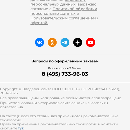
изделие из непромокаемой,
персональных данных,
выражаю
ветрозащитной ткани с
согласие с
Политикой обработки
персональных данных
и
небольшим количеством
Пользовательским соглашением /
наполнителя.
офертой.
Для пальто, как правило, используются
смесовые ткани. Они хорошо согревают,
практичны и удобны в носке. Это —
шерсть, кашемир, хлопок, вискоза,
поливискоза, полиэстер, полиамид,
лавсан, акрил, пан, эко-замша, велюр.
Вопросы по оформленным заказам
Благодаря составу из смешанного
Есть вопросы? Звони:
полотна такие модели стоят недорого.
8 (495) 733-96-03
Демисезонные пальто могут быть как
однотонными, так и украшены
стильными узорами.
Copyright © Владелец сайта ООО «
ШОП ТВ
» (ОГРН 5117746036128),
2014-2026.
Зимнее пальто рассчитано на погоду от
Все права защищены, копирование любых материалов запрещено.
-5 и ниже. Они легкие, теплые,
При использовании материалов сайта ссылка на leomax.ru
обязательна.
неприхотливые в уходе. Это:
С утеплителем — оно может быть
На сайте (и всех его страницах) применяются рекомендательные
технологии.
дополнено капюшоном с
Правила применения рекомендательных технологий и контакты
натуральным мехом норки, лисы
смотрите
тут
.