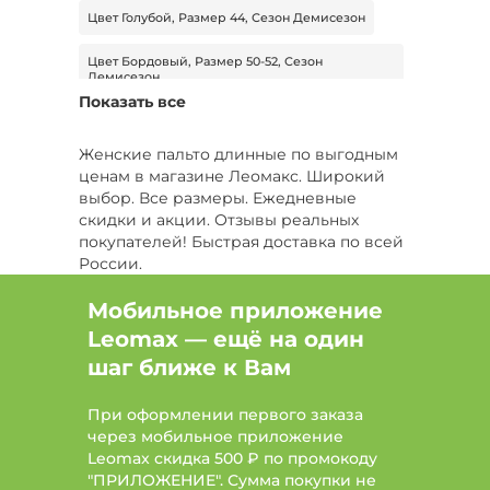
Цвет Голубой, Размер 44, Сезон Демисезон
Цвет Бордовый, Размер 50-52, Сезон
Демисезон
Показать все
Размер 52-54, Сезон Демисезон, Тип кардиган
Женские пальто длинные по выгодным
Цвет Черный, Сезон Демисезон, Длина макси
ценам в магазине Леомакс. Широкий
выбор. Все размеры. Ежедневные
Цвет Черный, Длина макси
скидки и акции. Отзывы реальных
покупателей! Быстрая доставка по всей
Цвет Черный, Тип шуба, Длина миди
России.
Размер 44-46, Сезон Зима, Тип пальто
Мобильное приложение
Leomax — ещё на один
Цвет Черный, Размер 42-44, Сезон Зима
шаг ближе к Вам
Размер 42-44, Тип пуховик
При оформлении первого заказа
Цвет Бежевый, Тип дубленка
через мобильное приложение
Leomax скидка 500 ₽ по промокоду
Сезон Зима, Тип полупальто
"ПРИЛОЖЕНИЕ". Сумма покупки не