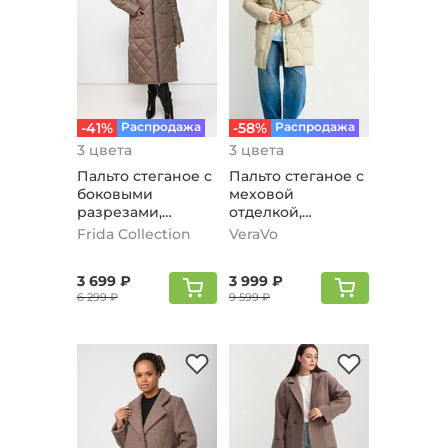
-41%
Распродажа
-58%
Распродажа
3 цвета
3 цвета
Пальто стеганое с
Пальто стеганое с
боковыми
меховой
разрезами,
отделкой,
коричневый
бежевый
Frida Collection
VeraVo
3 699 ₽
3 999 ₽
6 299 ₽
9 599 ₽