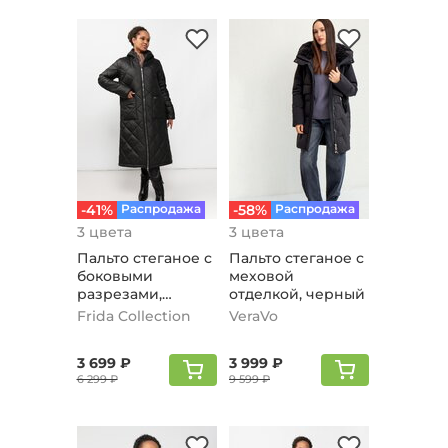
-41%
Распродажа
-58%
Распродажа
3 цвета
3 цвета
Пальто стеганое с
Пальто стеганое с
боковыми
меховой
разрезами,
отделкой, черный
черный
Frida Collection
VeraVo
3 699 ₽
3 999 ₽
6 299 ₽
9 599 ₽