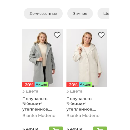
Демисезонные
Зимние
Шерстяные
-20%
Aкция
-20%
Aкция
3 цвета
3 цвета
Полупальто
Полупальто
"Жаннет"
"Жаннет"
утепленное,
утепленное,
серый
молочный
Bianka Modeno
Bianka Modeno
5 499 ₽
5 499 ₽