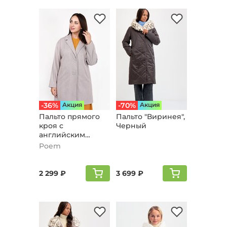
-36%
Aкция
-70%
Aкция
Пальто прямого
Пальто "Виринея",
кроя с
Черный
английским
воротником,
Poem
пудровый
2 299 ₽
3 699 ₽