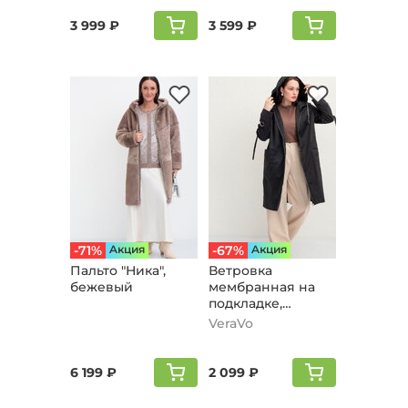
3 999 ₽
3 599 ₽
-71%
Aкция
-67%
Aкция
Пальто "Ника",
Ветровка
бежевый
мембранная на
подкладке,
черный
VeraVo
6 199 ₽
2 099 ₽