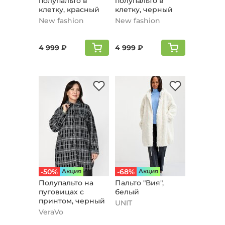
полупальто в
полупальто в
клетку, красный
клетку, черный
New fashion
New fashion
4 999 ₽
4 999 ₽
-50%
Aкция
-68%
Aкция
Полупальто на
Пальто "Вия",
пуговицах с
белый
принтом, черный
UNIT
VeraVo