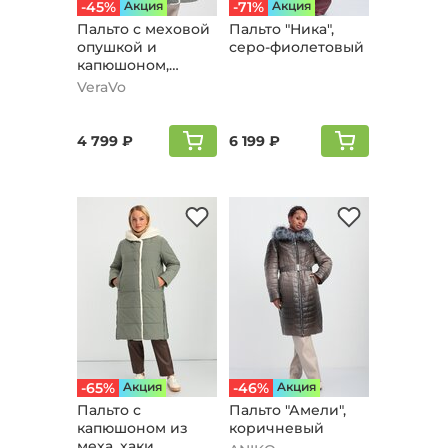
-45%
Aкция
-71%
Aкция
Пальто с меховой
Пальто "Ника",
опушкой и
серо-фиолетовый
капюшоном,
серый
VeraVo
4 799 ₽
6 199 ₽
-65%
Aкция
-46%
Aкция
Пальто с
Пальто "Амели",
капюшоном из
коричневый
меха, хаки