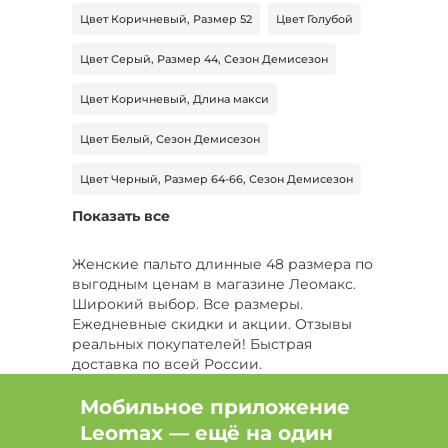
Цвет Коричневый, Размер 52
Цвет Голубой
Цвет Серый, Размер 44, Сезон Демисезон
Цвет Коричневый, Длина макси
Цвет Белый, Сезон Демисезон
Цвет Черный, Размер 64-66, Сезон Демисезон
Показать все
Цвет Черный, Размер 52-54, Сезон Зима
Цвет Черный, Размер 52-54, Тип шуба
Женские пальто длинные 48 размера по
выгодным ценам в магазине Леомакс.
Цвет Черный, Размер 44-46, Длина миди
Широкий выбор. Все размеры.
Ежедневные скидки и акции. Отзывы
Размер 42-44
Размер 58, Сезон Зима
реальных покупателей! Быстрая
доставка по всей России.
Цвет Бежевый, Размер 58, Тип дубленка
Мобильное приложение
Цвет Зеленый, Размер 48, Сезон Зима
Leomax — ещё на один