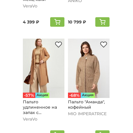
ANIKO
VeraVo
4 399 ₽
10 799 ₽
-57%
Aкция
-68%
Aкция
Пальто
Пальто "Аманда",
удлиненное на
кофейный
запах с
MIO IMPERATRICE
разрезами,
VeraVo
бежевый