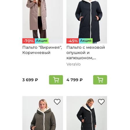
-70%
Aкция
-45%
Aкция
Пальто "Виринея",
Пальто с меховой
Коричневый
опушкой и
капюшоном,
черный
VeraVo
3 699 ₽
4 799 ₽