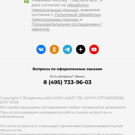
Нажимая кнопку "Подписаться", я
даю согласие на
обработку
персональных данных,
выражаю
согласие с
Политикой обработки
персональных данных
и
Пользовательским соглашением /
офертой.
Вопросы по оформленным заказам
Есть вопросы? Звони:
8 (495) 733-96-03
Copyright © Владелец сайта ООО «
ШОП ТВ
» (ОГРН 5117746036128),
2014-2026.
Все права защищены, копирование любых материалов запрещено.
При использовании материалов сайта ссылка на leomax.ru
обязательна.
На сайте (и всех его страницах) применяются рекомендательные
технологии.
Правила применения рекомендательных технологий и контакты