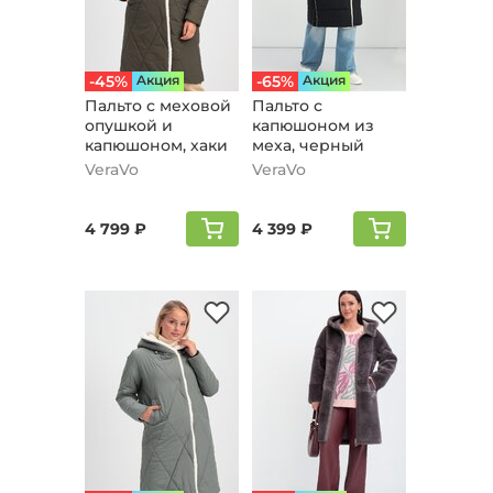
-45%
Aкция
-65%
Aкция
Пальто с меховой
Пальто с
опушкой и
капюшоном из
капюшоном, хаки
меха, черный
VeraVo
VeraVo
4 799 ₽
4 399 ₽