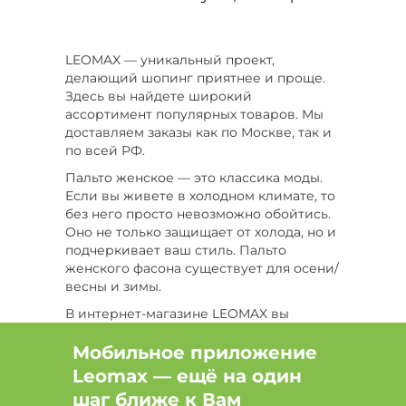
LEOMAX — уникальный проект,
делающий шопинг приятнее и проще.
Здесь вы найдете широкий
ассортимент популярных товаров. Мы
доставляем заказы как по Москве, так и
по всей РФ.
Пальто женское — это классика моды.
Если вы живете в холодном климате, то
без него просто невозможно обойтись.
Оно не только защищает от холода, но и
подчеркивает ваш стиль. Пальто
женского фасона существует для осени/
весны и зимы.
В интернет-магазине LEOMAX вы
найдете такие демисезонные пальто:
Мобильное приложение
Классическое пальто — базовая
Leomax — ещё на один
вещь осенне-зимнего гардероба.
По типу силуэта делится на А-
шаг ближе к Вам