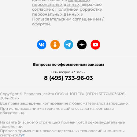
изделие из непромокаемой,
персональных данных,
выражаю
ветрозащитной ткани с
согласие с
Политикой обработки
персональных данных
и
небольшим количеством
Пользовательским соглашением /
наполнителя.
офертой.
Для пальто, как правило, используются
смесовые ткани. Они хорошо согревают,
практичны и удобны в носке. Это —
шерсть, кашемир, хлопок, вискоза,
поливискоза, полиэстер, полиамид,
лавсан, акрил, пан, эко-замша, велюр.
Вопросы по оформленным заказам
Благодаря составу из смешанного
Есть вопросы? Звони:
полотна такие модели стоят недорого.
8 (495) 733-96-03
Демисезонные пальто могут быть как
однотонными, так и украшены
стильными узорами.
Copyright © Владелец сайта ООО «
ШОП ТВ
» (ОГРН 5117746036128),
2014-2026.
Зимнее пальто рассчитано на погоду от
Все права защищены, копирование любых материалов запрещено.
-5 и ниже. Они легкие, теплые,
При использовании материалов сайта ссылка на leomax.ru
обязательна.
неприхотливые в уходе. Это:
С утеплителем — оно может быть
На сайте (и всех его страницах) применяются рекомендательные
технологии.
дополнено капюшоном с
Правила применения рекомендательных технологий и контакты
натуральным мехом норки, лисы
смотрите
тут
.