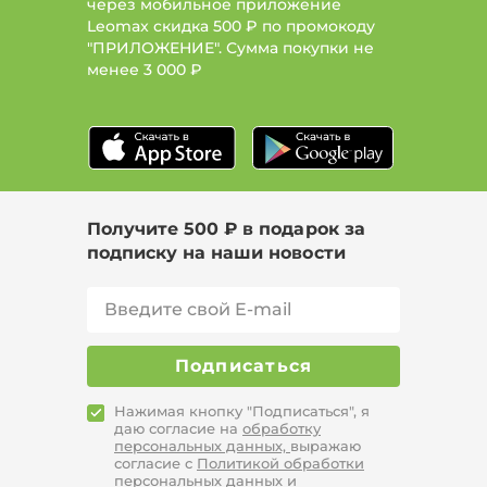
через мобильное приложение
Leomax скидка 500 ₽ по промокоду
"ПРИЛОЖЕНИЕ". Сумма покупки не
менее
3 000 ₽
Получите 500 ₽ в подарок за
подписку на наши новости
Подписаться
Нажимая кнопку "Подписаться", я
даю согласие на
обработку
персональных данных,
выражаю
согласие с
Политикой обработки
персональных данных
и