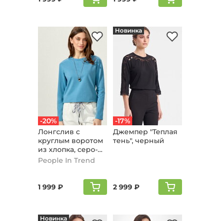
Новинка
-20%
-17%
Лонгслив с
Джемпер "Теплая
круглым воротом
тень", черный
из хлопка, серо-
голубой
People In Trend
1 999 ₽
2 999 ₽
Новинка