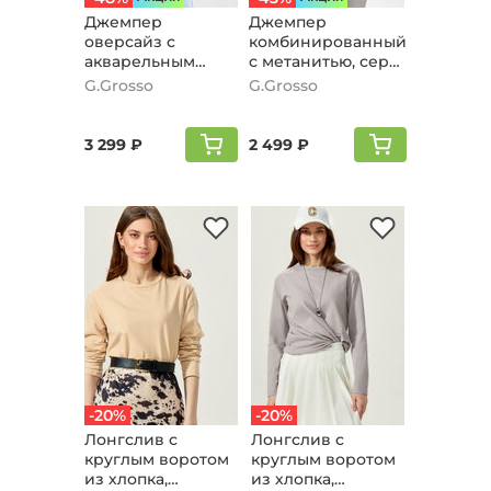
Джемпер
Джемпер
оверсайз с
комбинированный
акварельным
с метанитью, серо-
рисунком, мятный
голубой
G.Grosso
G.Grosso
3 299 ₽
2 499 ₽
-20%
-20%
Лонгслив с
Лонгслив с
круглым воротом
круглым воротом
из хлопка,
из хлопка,