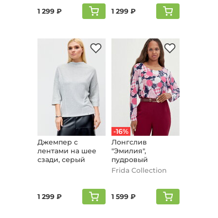
1 299 ₽
1 299 ₽
-16%
Джемпер с
Лонгслив
лентами на шее
"Эмилия",
сзади, серый
пудровый
Frida Collection
1 299 ₽
1 599 ₽