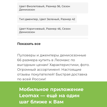
Цвет Фиолетовый, Размер 56, Сезон
Демисезон
Тип джемпер, Цвет Зеленый, Размер 42
Цвет Коричневый, Размер 46, Сезон
Демисезон
Цвет Фиолетовый, Размер 44, Сезон
Показать все
Демисезон
Цвет Бордовый, Размер 42, Сезон Лето
Пуловеры и джемперы демисезонные
66 размера купить в Леомакс по
Цвет Черный, Размер 44, Сезон Зима
выгодным ценам! Характеристики, фото.
Огромный ассортимент. Настоящие
Цвет Черный, Размер 50, Сезон Зима
отзывы покупателей! Быстрая доставка
по всей России!
Тип джемпер, Цвет Белый, Размер 52
Мобильное приложение
Тип пуловер, Цвет Серый, Размер 46
Leomax — ещё на один
шаг ближе к Вам
Тип джемпер, Цвет Голубой, Размер 62