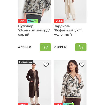
-21%
Aкция
-20%
Пуловер
Кардиган
"Осенний аккорд",
"Кофейный уют",
серый
молочный
4 999 ₽
7 999 ₽
Новинка
Aкция