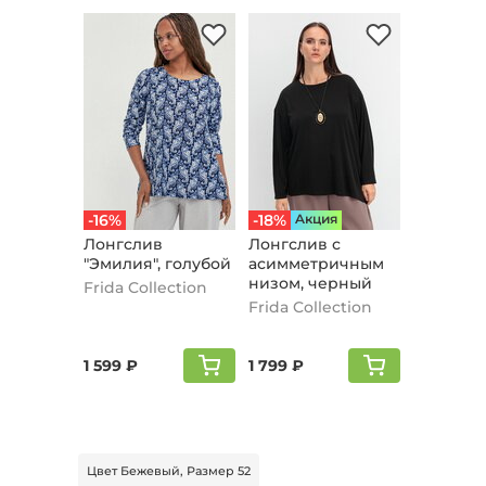
-16%
-18%
Aкция
Лонгслив
Лонгслив с
"Эмилия", голубой
асимметричным
низом, черный
Frida Collection
Frida Collection
1 599 ₽
1 799 ₽
Цвет Бежевый, Размер 52