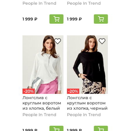
бежевый
графитовый
People In Trend
People In Trend
1 999 ₽
1 999 ₽
-20%
-20%
Лонгслив с
Лонгслив с
круглым воротом
круглым воротом
из хлопка, белый
из хлопка, черный
People In Trend
People In Trend
1 999 ₽
1 999 ₽