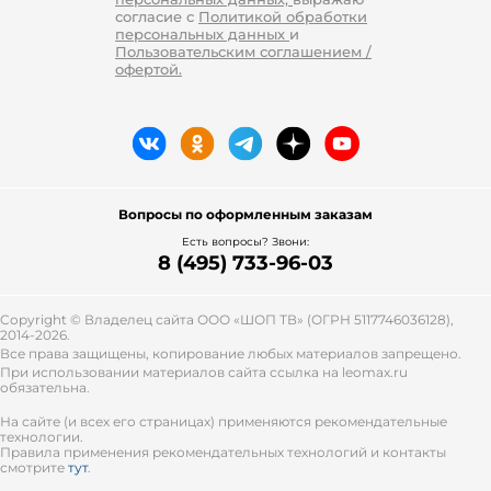
согласие с
Политикой обработки
персональных данных
и
Пользовательским соглашением /
офертой.
Вопросы по оформленным заказам
Есть вопросы? Звони:
8 (495) 733-96-03
Copyright © Владелец сайта ООО «
ШОП ТВ
» (ОГРН 5117746036128),
2014-2026.
Все права защищены, копирование любых материалов запрещено.
При использовании материалов сайта ссылка на leomax.ru
обязательна.
На сайте (и всех его страницах) применяются рекомендательные
технологии.
Правила применения рекомендательных технологий и контакты
смотрите
тут
.