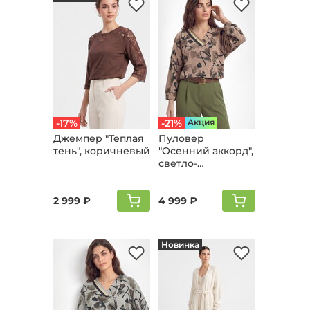
-17%
-21%
Aкция
Джемпер "Теплая
Пуловер
тень", коричневый
"Осенний аккорд",
светло-
коричневый
2 999 ₽
4 999 ₽
Новинка