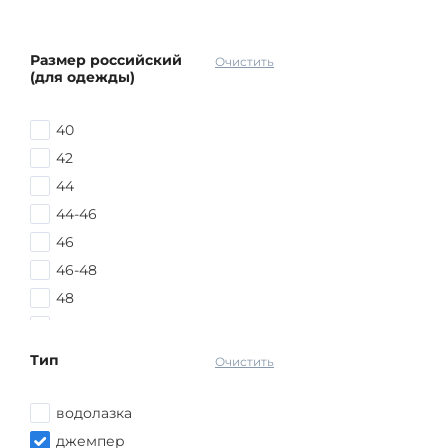
Размер российский
Очистить
(для одежды)
40
42
44
44-46
46
46-48
48
48-50
48-52
Тип
Очистить
50
50-52
водолазка
52
джемпер