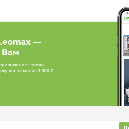
Leomax —
 Вам
 приложение Leomax
покупки не менее
3 000 ₽
П