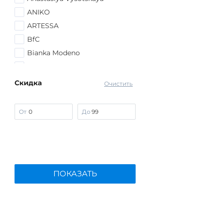
ANIKO
ARTESSA
BfC
Bianka Modeno
Edsel Krause
Frida Collection
Скидка
Очистить
G.Grosso
Kazee
От
До
Lomara
Manhattan
MIO IMPERATRICE
No name
ПОКАЗАТЬ
PAILIYU
People In Trend
PreWoman
Sakton