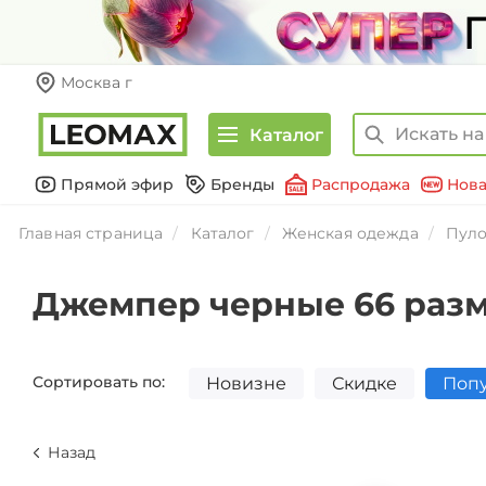
Москва г
Каталог
Прямой эфир
Бренды
Распродажа
Нова
Главная страница
Каталог
Женская одежда
Пуло
Джемпер черные 66 раз
Сортировать по:
Новизне
Скидке
Поп
Назад