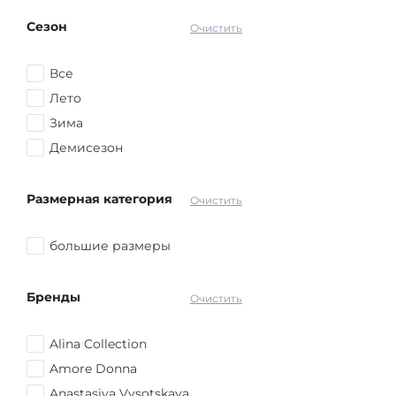
Коричневый
Сезон
Серый
Очистить
Красный
Все
Розовый
Лето
Желтый
Зима
Голубой
Демисезон
Оранжевый
Синий
Размерная категория
Очистить
другой
большие размеры
Бренды
Очистить
Alina Collection
Amore Donna
Anastasiya Vysotskaya