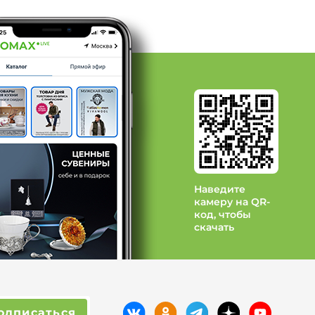
Наведите
камеру на QR-
код, чтобы
скачать
одписаться