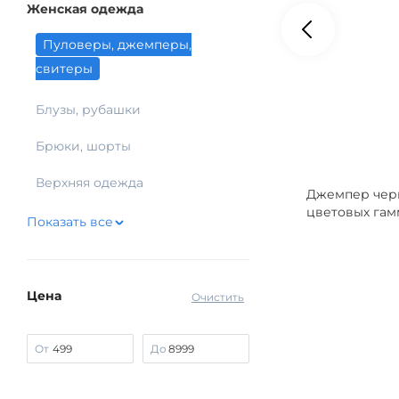
Женская одежда
Пуловеры, джемперы,
свитеры
Блузы, рубашки
Брюки, шорты
Верхняя одежда
Джемпер черн
цветовых гамм
Показать все
Цена
Очистить
От
До