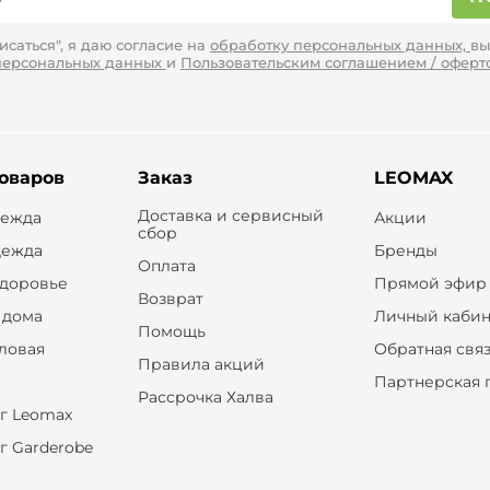
саться", я даю согласие на
обработку персональных данных,
вы
персональных данных
и
Пользовательским соглашением / оферт
товаров
Заказ
LEOMAX
Доставка и сервисный
дежда
Акции
сбор
дежда
Бренды
Оплата
здоровье
Прямой эфир
Возврат
 дома
Личный кабин
Помощь
оловая
Обратная свя
Правила акций
Партнерская 
Рассрочка Халва
г Leomax
г Garderobe