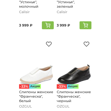
"Устинья",
"Устинья",
молочный
зеленый
Calisir
Calisir
3 999 ₽
3 999 ₽
-33%
Aкция
-33%
Aкция
Слипоны женские
Слипоны женские
"Франческа",
"Франческа",
белый
черный
OZGUL
OZGUL