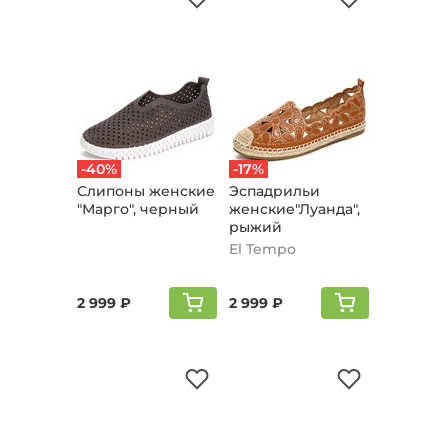
-40%
-17%
Слипоны женские
Эспадрильи
"Марго", черный
женские"Луанда",
рыжий
El Tempo
2 999 ₽
2 999 ₽