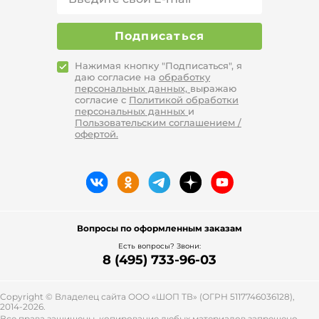
прогулки. Также темная подошва
визуально увеличивает длину ног.
Материал верха – кожа или ткань, в
Подписаться
качестве украшения на некоторых
моделях используется рисунок или
Нажимая кнопку "Подписаться", я
вышивка, либо имитация застежки.
даю согласие на
обработку
персональных данных,
выражаю
Приобрести серые женские слипоны 41
согласие с
Политикой обработки
размера можно в интернет-магазине
персональных данных
и
LEOMAX24 по адресу leomax.ru. В поиске
Пользовательским соглашением /
офертой.
вы найдете красивую обувь 41 размера
и других нестандартных размеров.
Причины, по которым выбирают
LEOMAX24:
Бесплатная доставка по России.
Быстрая доставка по Москве
Вопросы по оформленным заказам
курьером.
Есть вопросы? Звони:
Низкие цены на вещи высокого
8 (495) 733-96-03
качества.
Регулярные скидки.
Удобные мобильные приложения
Copyright © Владелец сайта ООО «
ШОП ТВ
» (ОГРН 5117746036128),
для смартфонов для поиска и
2014-2026.
Все права защищены, копирование любых материалов запрещено.