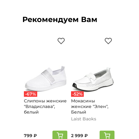
Рекомендуем Вам
-67%
-52%
Слипоны женские
Мокасины
"Владислава",
женские "Элен",
белый
Белый
Laist Baoks
799 ₽
2 999 ₽