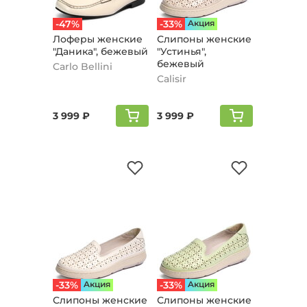
-47%
-33%
Aкция
Лоферы женские
Слипоны женские
"Даника", бежевый
"Устинья",
бежевый
Carlo Bellini
Calisir
3 999 ₽
3 999 ₽
-33%
Aкция
-33%
Aкция
Слипоны женские
Слипоны женские