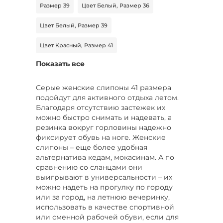
Размер 39
Цвет Белый, Размер 36
Цвет Белый, Размер 39
Цвет Красный, Размер 41
Показать все
Цвет Бежевый, Размер 41
Цвет Серый, Размер 38
Серые женские слипоны 41 размера
подойдут для активного отдыха летом.
Цвет Серый, Размер 40
Благодаря отсутствию застежек их
можно быстро снимать и надевать, а
Цвет Коричневый, Размер 38
резинка вокруг горловины надежно
фиксирует обувь на ноге. Женские
Цвет Коричневый, Размер 39
слипоны – еще более удобная
альтернатива кедам, мокасинам. А по
Цвет Красный, Размер 40
сравнению со сланцами они
выигрывают в универсальности – их
Цвет Мультиколор, Размер 39
можно надеть на прогулку по городу
или за город, на летнюю вечеринку,
Цвет Бордовый, Размер 41
использовать в качестве спортивной
или сменной рабочей обуви, если для