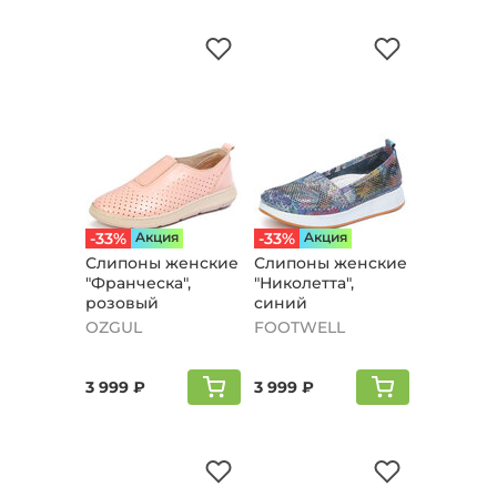
-33%
Aкция
-33%
Aкция
Слипоны женские
Слипоны женские
"Франческа",
"Николетта",
розовый
синий
OZGUL
FOOTWELL
3 999 ₽
3 999 ₽