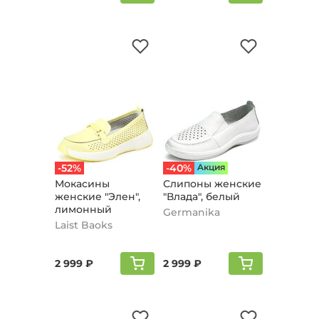
-52%
-40%
Aкция
Мокасины
Слипоны женские
женские "Элен",
"Влада", белый
лимонный
Germanika
Laist Baoks
2 999 ₽
2 999 ₽