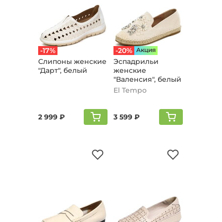
-17%
-20%
Aкция
Слипоны женские
Эспадрильи
"Дарт", белый
женские
"Валенсия", белый
El Tempo
2 999 ₽
3 599 ₽