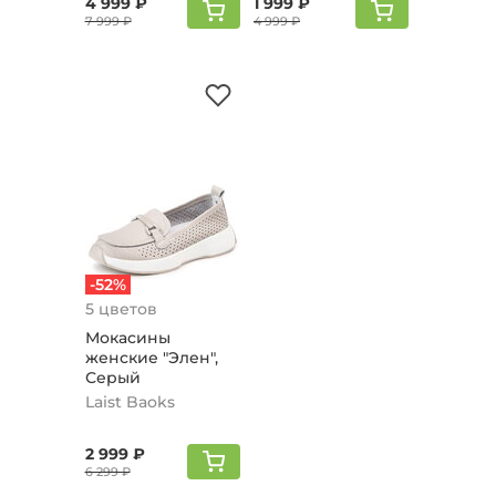
4 999 ₽
1 999 ₽
7 999 ₽
4 999 ₽
-52%
5 цветов
Мокасины
женские "Элен",
Серый
Laist Baoks
2 999 ₽
6 299 ₽