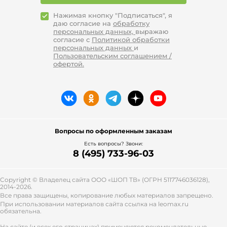
Нажимая кнопку "Подписаться", я
даю согласие на
обработку
персональных данных,
выражаю
согласие с
Политикой обработки
персональных данных
и
Пользовательским соглашением /
офертой.
Вопросы по оформленным заказам
Есть вопросы? Звони:
8 (495) 733-96-03
Copyright © Владелец сайта ООО «
ШОП ТВ
» (ОГРН 5117746036128),
2014-2026.
Все права защищены, копирование любых материалов запрещено.
При использовании материалов сайта ссылка на leomax.ru
обязательна.
На сайте (и всех его страницах) применяются рекомендательные