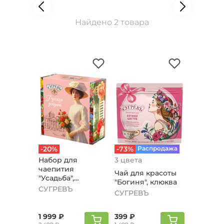
Найдено 2 товара
-20%
-73%
Распродажа
Набор для
3 цвета
чаепития
Чай для красоты
"Усадьба",
"Богиня", клюква
шкатулка
СУГРЕВЪ
СУГРЕВЪ
1 999 ₽
399 ₽