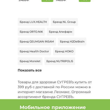
2 499 ₽
1 499 ₽
Бренд LUX.HEALTH
Бренд NL Group
Бренд ORTO.NIK
Бренд Апифарм
Бренд GEUMSAN INSAM
Бренд H2DeBrain
Бренд Health Doctor
Бренд HOKO
Бренд Morelet
Бренд NUTRIPOLIS
Показать все
Бренд Расцветай
Бренд VIBELY
Бренд VitaSeaGel
Бренд AVVA LAV
Товары для здоровья СУГРЕВЪ купить от
399 руб с доставкой по России можно в
Бренд BRIUT
Бренд ПОДОБЕДОВ
интернет-магазине Леомакс. Огромный
ассортимент бренда СУГРЕВЪ.
Бренд Prana
Бренд Сашера-Мед
Мобильное приложение