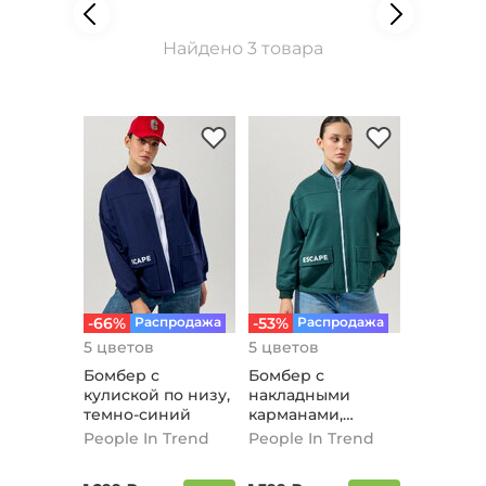
Найдено 3 товара
-66%
Распродажа
-53%
Распродажа
5 цветов
5 цветов
Бомбер с
Бомбер с
кулиской по низу,
накладными
темно-синий
карманами,
изумрудный
People In Trend
People In Trend