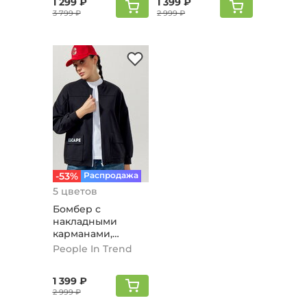
1 299 ₽
1 399 ₽
3 799 ₽
2 999 ₽
-53%
Распродажа
5 цветов
Бомбер с
накладными
карманами,
черный
People In Trend
1 399 ₽
2 999 ₽