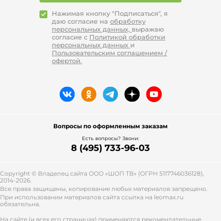
Нажимая кнопку "Подписаться", я
даю согласие на
обработку
персональных данных,
выражаю
согласие с
Политикой обработки
персональных данных
и
Пользовательским соглашением /
офертой.
Вопросы по оформленным заказам
Есть вопросы? Звони:
8 (495) 733-96-03
Copyright © Владелец сайта ООО «
ШОП ТВ
» (ОГРН 5117746036128),
2014-2026.
Все права защищены, копирование любых материалов запрещено.
При использовании материалов сайта ссылка на leomax.ru
обязательна.
На сайте (и всех его страницах) применяются рекомендательные