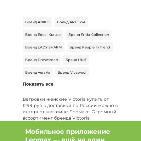
Бренд ANIKO
Бренд ARTESSA
Бренд Edsel Krause
Бренд Frida Collection
Бренд LADY SHARM
Бренд People In Trend
Бренд PreWoman
Бренд UNIT
Бренд VeraVo
Бренд Vivawool
Показать все
Ветровки женские Victoria купить от
1299 руб с доставкой по России можно в
интернет-магазине Леомакс. Огромный
ассортимент бренда Victoria.
Мобильное приложение
Leomax — ещё на один